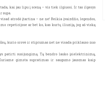
ada, kai jau lipu į sceną – vis tiek ilgiuosi. Ir tas ilgesys
r supa.
isad atrodė įtartina – ne ne! Reikia įvaizdžio, legendos,
 repeticijose ar bet ko, kas kurtų iliuziją, jog aš viską
 mūsų, kurio srovė ir stiprumas net ne visada priklauso nuo
s patirti susijungimą. Tą bendro lauko įsielektrinimą,
 Kuriame gimsta supratimas ir saugumo jausmas kaip