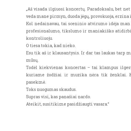
„Aš visada ilgiuosi koncertų. Paradoksalu, bet net t
veda mane pirmyn, duoda jėgų, provokuoja, erzina i
Kol nedainavau, tai sceninio atvirumo idėja man v
profesionalumo, tikslumo ir maniakiško atidirbimo
kontroliuoju.
O tiesa tokia, kad nieko.
Esu tik aš ir klausantysis. Ir dar tas laukas tarp
mūsų.
Todėl kiekvienas koncertas – tai klampus ilgesy
kuriame žodžiai ir muzika nėra tik ženklai.
pasekmė.
Toks nuogumas skaudus.
Supras visi, kas panašiai nardo.
Ateikit, susitikime pasidžiaugti vasara.“