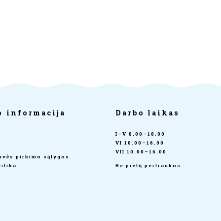
o informacija
Darbo laikas
I–V 8.00–18.00
a
VI 10.00–16.00
VII 10.00–16.00
tuvės pirkimo sąlygos
itika
Be pietų pertraukos