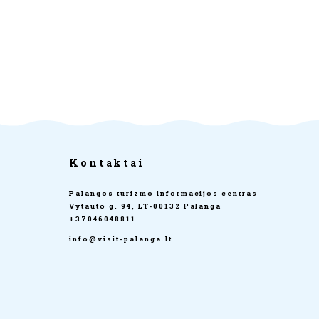
Kontaktai
Palangos turizmo informacijos centras
Vytauto g. 94, LT-00132 Palanga
+37046048811
info@visit-palanga.lt