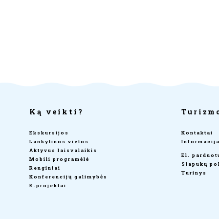
Ką veikti?
Turizm
Ekskursijos
Kontaktai
Lankytinos vietos
Informacij
Aktyvus laisvalaikis
El. parduo
Mobili programėlė
Slapukų pol
Renginiai
Turinys
Konferencijų galimybės
E-projektai