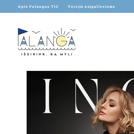
Apie Palangos TIC
Versija neįgaliesiems