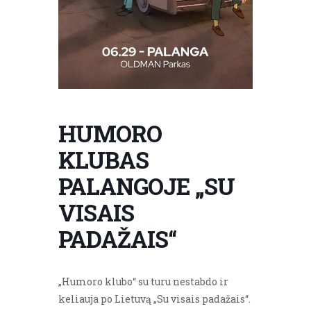
HUMORO
KLUBAS
PALANGOJE „SU
VISAIS
PADAŽAIS“
„Humoro klubo“ su turu nestabdo ir
keliauja po Lietuvą „Su visais padažais“.