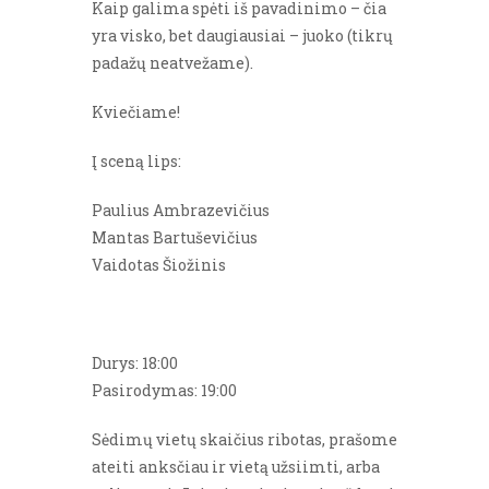
Kaip galima spėti iš pavadinimo – čia
yra visko, bet daugiausiai – juoko (tikrų
padažų neatvežame).
Kviečiame!
Į sceną lips:
Paulius Ambrazevičius
Mantas Bartuševičius
Vaidotas Šiožinis
Durys: 18:00
Pasirodymas: 19:00
Sėdimų vietų skaičius ribotas, prašome
ateiti anksčiau ir vietą užsiimti, arba