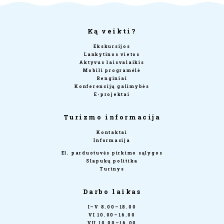
Ką veikti?
Ekskursijos
Lankytinos vietos
Aktyvus laisvalaikis
Mobili programėlė
Renginiai
Konferencijų galimybės
E-projektai
Turizmo informacija
Kontaktai
Informacija
El. parduotuvės pirkimo sąlygos
Slapukų politika
Turinys
Darbo laikas
I–V 8.00–18.00
VI 10.00–16.00
VII 10.00–16.00