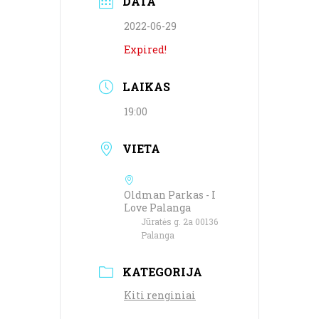
DATA
2022-06-29
Expired!
LAIKAS
19:00
VIETA
Oldman Parkas - I
Love Palanga
Jūratės g. 2a 00136
Palanga
KATEGORIJA
Kiti renginiai