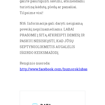
galite pasirūpinti savimi, atsinešdami
turistinę kėdutę, pledą ar panašiai.
Tilpsime visi!
N16. Informacija gali daryti neigiamą
poveikį nepilnamečiams. LABAI
PRAŠOME Į ŠITĄ ATKREIPTI DĖMESĮ IR
PASKUI NESISKŲSTI, KAD JŪSŲ
SEPTYNIOLIKMETIS AUGALĖLIS
IŠGIRDO KEIKSMAŽODĮ.
Renginio nuoroda:
http://www.facebook.com/humoroklubas