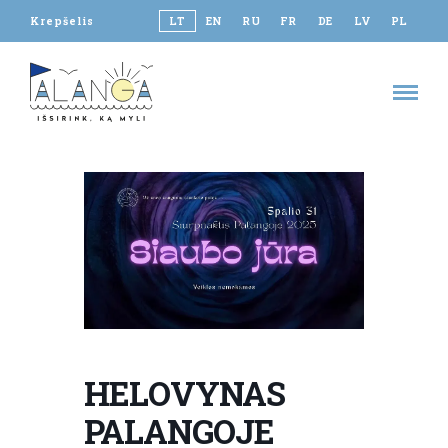
Krepšelis
LT
EN
RU
FR
DE
LV
PL
HELOVYNAS
PALANGOJE