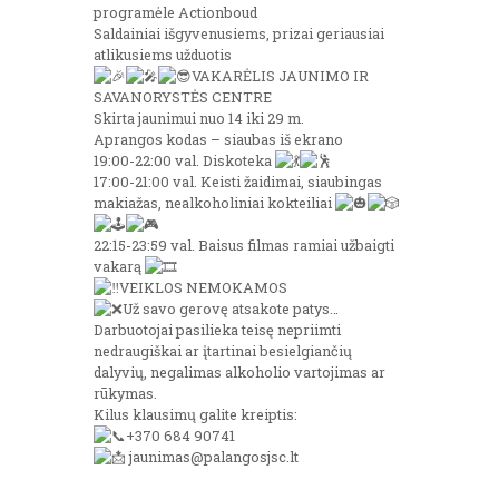
programėle Actionboud
Saldainiai išgyvenusiems, prizai geriausiai
atlikusiems užduotis
VAKARĖLIS JAUNIMO IR
SAVANORYSTĖS CENTRE
Skirta jaunimui nuo 14 iki 29 m.
Aprangos kodas – siaubas iš ekrano
19:00-22:00 val. Diskoteka
17:00-21:00 val. Keisti žaidimai, siaubingas
makiažas, nealkoholiniai kokteiliai
22:15-23:59 val. Baisus filmas ramiai užbaigti
vakarą
VEIKLOS NEMOKAMOS
Už savo gerovę atsakote patys…
Darbuotojai pasilieka teisę nepriimti
nedraugiškai ar įtartinai besielgiančių
dalyvių, negalimas alkoholio vartojimas ar
rūkymas.
Kilus klausimų galite kreiptis:
+370 684 90741
jaunimas@palangosjsc.lt