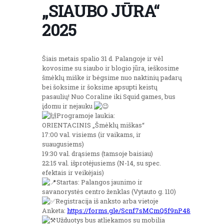
„SIAUBO JŪRA“
2025
Šiais metais spalio 31 d. Palangoje ir vėl
kovosime su siaubo ir blogio jūra, ieškosime
šmėklų miške ir bėgsime nuo naktinių padarų
bei šoksime ir šoksime apsupti keistų
pasaulių! Nuo Coraline iki Squid games, bus
įdomu ir nejauku
Programoje laukia:
ORIENTACINIS „Šmėklų miškas“
17:00 val. visiems (ir vaikams, ir
suaugusiems)
19:30 val. drąsiems (tamsoje baisiau)
22:15 val. išprotėjusiems (N-14, su spec.
efektais ir veikėjais)
Startas: Palangos jaunimo ir
savanorystės centro ženklas (Vytauto g. 110)
Registracija iš anksto arba vietoje
Anketa:
https://forms.gle/Scnf7sMCmQ5f9nP48
Užduotys bus atliekamos su mobilia