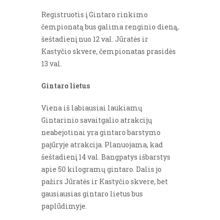
Registruotis į Gintaro rinkimo
čempionatą bus galima renginio dieną,
šeštadienį nuo 12 val. Jūratės ir
Kastyčio skvere, čempionatas prasidės
13 val.
Gintaro lietus
Viena iš labiausiai laukiamų
Gintarinio savaitgalio atrakcijų
neabejotinai yra gintaro barstymo
pajūryje atrakcija. Planuojama, kad
šeštadienį 14 val. Bangpatys išbarstys
apie 50 kilogramų gintaro. Dalis jo
pažirs Jūratės ir Kastyčio skvere, bet
gausiausias gintaro lietus bus
paplūdimyje.