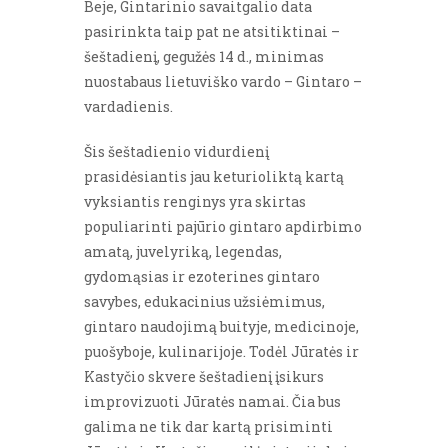
Beje, Gintarinio savaitgalio data
pasirinkta taip pat ne atsitiktinai –
šeštadienį, gegužės 14 d., minimas
nuostabaus lietuviško vardo – Gintaro –
vardadienis.
Šis šeštadienio vidurdienį
prasidėsiantis jau keturioliktą kartą
vyksiantis renginys yra skirtas
populiarinti pajūrio gintaro apdirbimo
amatą, juvelyriką, legendas,
gydomąsias ir ezoterines gintaro
savybes, edukacinius užsiėmimus,
gintaro naudojimą buityje, medicinoje,
puošyboje, kulinarijoje. Todėl Jūratės ir
Kastyčio skvere šeštadienį įsikurs
improvizuoti Jūratės namai. Čia bus
galima ne tik dar kartą prisiminti