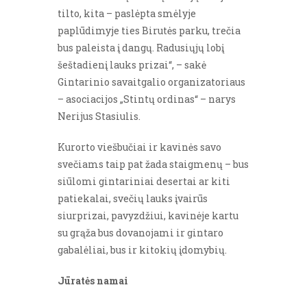
tilto, kita – paslėpta smėlyje
paplūdimyje ties Birutės parku, trečia
bus paleista į dangų. Radusiųjų lobį
šeštadienį lauks prizai“, – sakė
Gintarinio savaitgalio organizatoriaus
– asociacijos „Stintų ordinas“ – narys
Nerijus Stasiulis.
Kurorto viešbučiai ir kavinės savo
svečiams taip pat žada staigmenų – bus
siūlomi gintariniai desertai ar kiti
patiekalai, svečių lauks įvairūs
siurprizai, pavyzdžiui, kavinėje kartu
su grąža bus dovanojami ir gintaro
gabalėliai, bus ir kitokių įdomybių.
Jūratės namai