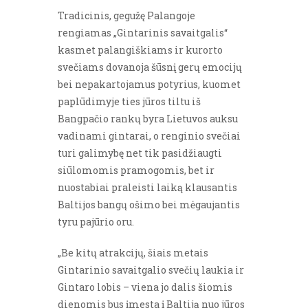
Tradicinis, gegužę Palangoje
rengiamas „Gintarinis savaitgalis“
kasmet palangiškiams ir kurorto
svečiams dovanoja šūsnį gerų emocijų
bei nepakartojamus potyrius, kuomet
paplūdimyje ties jūros tiltu iš
Bangpačio rankų byra Lietuvos auksu
vadinami gintarai, o renginio svečiai
turi galimybę net tik pasidžiaugti
siūlomomis pramogomis, bet ir
nuostabiai praleisti laiką klausantis
Baltijos bangų ošimo bei mėgaujantis
tyru pajūrio oru.
„Be kitų atrakcijų, šiais metais
Gintarinio savaitgalio svečių laukia ir
Gintaro lobis – viena jo dalis šiomis
dienomis bus įmesta į Baltiją nuo jūros