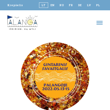
Krepšelis
LT
EN
RU
FR
DE
LV
PL