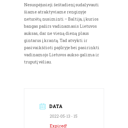
Nesuspėjusieji šeštadienį sudalyvauti
šiame atraktyviame renginyje
neturėtų nusiminti – Baltija, į kurios
bangas pažirs vadinamasis Lietuvos
auksas, dar ne vieną dieną plaus
gintarus į krantą. Tad atvykti ir
pasivaikščioti pajūryje bei pasirinkti
vadinamojo Lietuvos aukso galima ir
truputį vėliau.
DATA
2022-05-13 - 15
Expired!