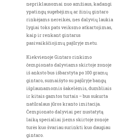
nepriklausomai nuo amžiaus, kadangi
ypatingų sugebėjimų ar žinių gintaro
rinkėjams nereikės, nes dalyvių laukia
lygiai toks pats veiksmo atkartojimas,
kaip ir renkant gintarus
pasivaikščiojimų pajūryje metu.
Kiekvienoje Gintaro rinkimo
čempionato dalyviams skirtoje zonoje
iš anksto bus išbarstyta po 100 gramų
gintaro, sumaišyto su pajūryje bangų
išplaunamomis šakelėmis, dumbliais
ir kitais gamtos turtais – bus sukurta
natūralaus jūros kranto imitacija.
Čempionato dalyviai per nustatytą
laiką specialiai jiems skirtoje zonoje
turės kuo švariau surinkti kuo daugiau
gintaro.