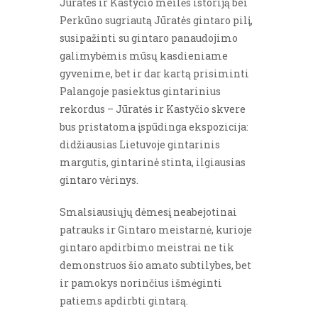
Jūratės ir Kastyčio meilės istoriją bei
Perkūno sugriautą Jūratės gintaro pilį,
susipažinti su gintaro panaudojimo
galimybėmis mūsų kasdieniame
gyvenime, bet ir dar kartą prisiminti
Palangoje pasiektus gintarinius
rekordus – Jūratės ir Kastyčio skvere
bus pristatoma įspūdinga ekspozicija:
didžiausias Lietuvoje gintarinis
margutis, gintarinė stinta, ilgiausias
gintaro vėrinys.
Smalsiausiųjų dėmesį neabejotinai
patrauks ir Gintaro meistarnė, kurioje
gintaro apdirbimo meistrai ne tik
demonstruos šio amato subtilybes, bet
ir pamokys norinčius išmėginti
patiems apdirbti gintarą.