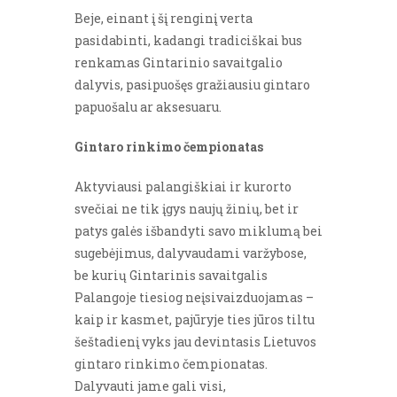
Beje, einant į šį renginį verta
pasidabinti, kadangi tradiciškai bus
renkamas Gintarinio savaitgalio
dalyvis, pasipuošęs gražiausiu gintaro
papuošalu ar aksesuaru.
Gintaro rinkimo čempionatas
Aktyviausi palangiškiai ir kurorto
svečiai ne tik įgys naujų žinių, bet ir
patys galės išbandyti savo miklumą bei
sugebėjimus, dalyvaudami varžybose,
be kurių Gintarinis savaitgalis
Palangoje tiesiog neįsivaizduojamas –
kaip ir kasmet, pajūryje ties jūros tiltu
šeštadienį vyks jau devintasis Lietuvos
gintaro rinkimo čempionatas.
Dalyvauti jame gali visi,