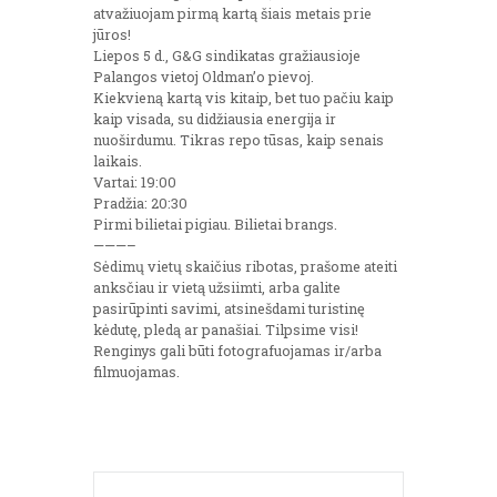
atvažiuojam pirmą kartą šiais metais prie
jūros!
Liepos 5 d., G&G sindikatas gražiausioje
Palangos vietoj Oldman’o pievoj.
Kiekvieną kartą vis kitaip, bet tuo pačiu kaip
kaip visada, su didžiausia energija ir
nuoširdumu. Tikras repo tūsas, kaip senais
laikais.
Vartai: 19:00
Pradžia: 20:30
Pirmi bilietai pigiau. Bilietai brangs.
———–
Sėdimų vietų skaičius ribotas, prašome ateiti
anksčiau ir vietą užsiimti, arba galite
pasirūpinti savimi, atsinešdami turistinę
kėdutę, pledą ar panašiai. Tilpsime visi!
Renginys gali būti fotografuojamas ir/arba
filmuojamas.