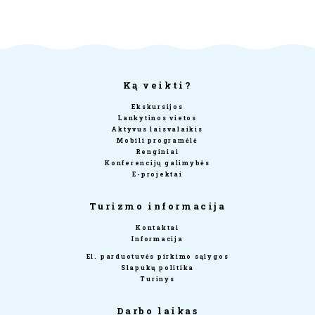
Ką veikti?
Ekskursijos
Lankytinos vietos
Aktyvus laisvalaikis
Mobili programėlė
Renginiai
Konferencijų galimybės
E-projektai
Turizmo informacija
Kontaktai
Informacija
El. parduotuvės pirkimo sąlygos
Slapukų politika
Turinys
Darbo laikas