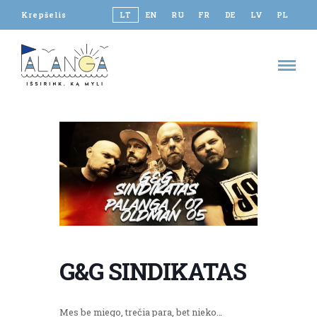
Krepšelis
LT
EN
RU
FR
DE
LV
PL
G&G SINDIKATAS
Mes be miego, trečia para, bet nieko…