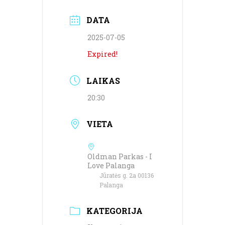
DATA
2025-07-05
Expired!
LAIKAS
20:30
VIETA
Oldman Parkas - I
Love Palanga
Jūratės g. 2a 00136
Palanga
KATEGORIJA