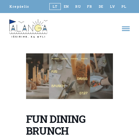
Krepšelis
LT
EN
RU
FR
DE
LV
PL
FUN DINING
BRUNCH