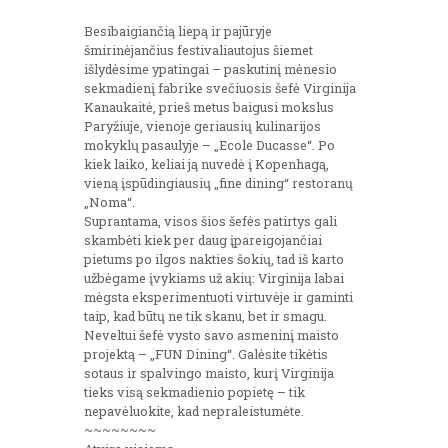
Besibaigiančią liepą ir pajūryje
šmirinėjančius festivaliautojus šiemet
išlydėsime ypatingai – paskutinį mėnesio
sekmadienį fabrike svečiuosis šefė Virginija
Kanaukaitė, prieš metus baigusi mokslus
Paryžiuje, vienoje geriausių kulinarijos
mokyklų pasaulyje – „Ecole Ducasse“. Po
kiek laiko, keliai ją nuvedė į Kopenhagą,
vieną įspūdingiausių „fine dining“ restoranų
„Noma“.
Suprantama, visos šios šefės patirtys gali
skambėti kiek per daug įpareigojančiai
pietums po ilgos nakties šokių, tad iš karto
užbėgame įvykiams už akių: Virginija labai
mėgsta eksperimentuoti virtuvėje ir gaminti
taip, kad būtų ne tik skanu, bet ir smagu.
Neveltui šefė vysto savo asmeninį maisto
projektą – „FUN Dining“. Galėsite tikėtis
sotaus ir spalvingo maisto, kurį Virginija
tieks visą sekmadienio popietę – tik
nepavėluokite, kad nepraleistumėte.
~~~~~~~~