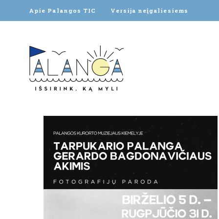
Apie Palangos TIC
Versija neįgaliesiems