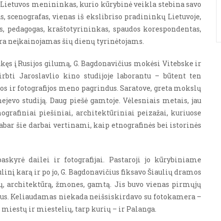
 Lietuvos menininkas, kurio kūrybinė veikla stebina savo
s, scenografas, vienas iš ekslibriso pradininkų Lietuvoje,
s, pedagogas, kraštotyrininkas, spaudos korespondentas,
a neįkainojamas šių dienų tyrinėtojams.
ęs į Rusijos gilumą, G. Bagdonavičius mokėsi Vitebske ir
irbti Jaroslavlio kino studijoje laborantu – būtent ten
ybos ir fotografijos meno pagrindus. Saratove, greta mokslų
jevo studiją. Daug piešė gamtoje. Vėlesniais metais, jau
ografiniai piešiniai, architektūriniai peizažai, kuriuose
abar šie darbai vertinami, kaip etnografinės bei istorinės
yrė dailei ir fotografijai. Pastaroji jo kūrybiniame
linį karą ir po jo, G. Bagdonavičius fiksavo Šiaulių dramos
gų, architektūrą, žmones, gamtą. Jis buvo vienas pirmųjų
tus. Keliaudamas niekada neišsiskirdavo su fotokamera –
 miestų ir miestelių, tarp kurių – ir Palanga.