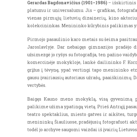
Gerardas Bagdonavičius (1901–1986)
– išskirtinis
platumu ir universalumu. Jis – grafikas, fotografa
vienas pirmųjų lietuvių dizainerių, kino aktoriu
kolekcininkas. Menininko kūrybinis palikimas yr
Pirmojo pasaulinio karo metais su šeima pasitrauk
Jaroslavlyje. Dar nebaigęs gimnazijos pradėjo d
užsimezgė jo ryšys su fotografija, ten pažino vaid
komercinėje mokykloje, lankė dailininko F. Korne
grįžus į tėvynę, ypač vertingi tapo menininko etn
gausu įvairiausių autoriaus užrašų, paaiškinimų. D
vertybės.
Baigęs Kauno meno mokyklą, visą gyvenimą pask
palikime užima ypatingą vietą. Prieš Antrąjį pasau
teatro spektaklius, miesto gatves ir aikštes, tur
menininkų Šiauliuose, pradėjusių fotografuoti ak
todėl jo archyve saugomi vaizdai iš įvairių Lietuvos