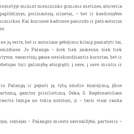
s kiemelyje minint menininko gimimo metines, atsiveria
paplūdimys, poilsiautojų siluetai, – bet ir kasdienybės
kimirkos. Kai kuriuose kadruose pasirodo ir pats autorius
os.
rine jų verte, bet ir autoriaus gebėjimu kitaip pamatyti tai,
vaizduose. Jo Palanga – šiek tiek jaukesnė, šiek tiek
tyvus, vasarotojų gausa nesiskundžiantis kurortas, bet ir
ebėtojas turi galimybę atsigręžti į save, į savo mintis ir
o Palangą ir pajusti ją: tylų smėlio šnarėjimą, jūros
 artumą, gamtos prisilietimą. Dėka, G. Bagdonavičiaus
raeitis tampa ne tokia nutolusi, ji – tarsi visai ranka
jus, rėmėjas – Palangos miesto savivaldybė, partneris –