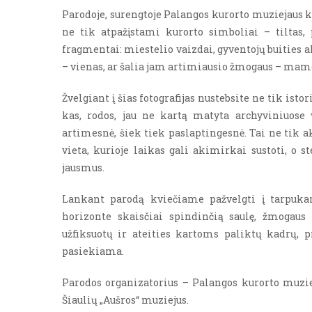
Parodoje, surengtoje Palangos kurorto muziejau
ne tik atpažįstami kurorto simboliai – tiltas, 
fragmentai: miestelio vaizdai, gyventojų buities a
– vienas, ar šalia jam artimiausio žmogaus – mam
Žvelgiant į šias fotografijas nustebsite ne tik isto
kas, rodos, jau ne kartą matyta archyviniuose 
artimesnė, šiek tiek paslaptingesnė. Tai ne tik ak
vieta, kurioje laikas gali akimirkai sustoti, o st
jausmus.
Lankant parodą kviečiame pažvelgti į tarpukari
horizonte skaisčiai spindinčią saulę, žmogaus
užfiksuotų ir ateities kartoms paliktų kadrų, p
pasiekiama.
Parodos organizatorius – Palangos kurorto muzie
Šiaulių „Aušros“ muziejus.