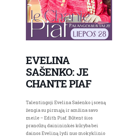
EVELINA
SAŠENKO: JE
CHANTE PIAF
Talentingoji Evelina Sašenko į sceną
žengia su pirmąją ir amžina savo
meile – Edith Piaf. Būtent šios
prancūzų dainininkės kūryba bei
dainos Eveliną lydi nuo mokyklinio