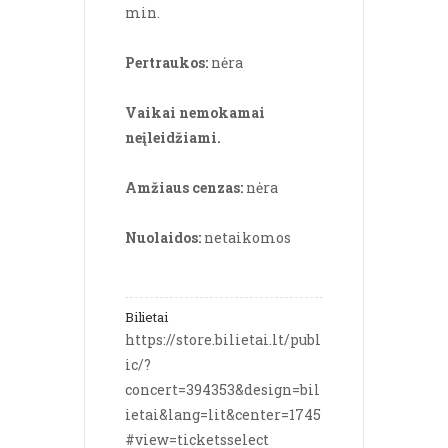
min.
Pertraukos:
 nėra
Vaikai nemokamai 
neįleidžiami.
Amžiaus cenzas: 
nėra
Nuolaidos: 
netaikomos
Bilietai
https://store.bilietai.lt/publ
ic/?
concert=394353&design=bil
ietai&lang=lit&center=1745
#view=ticketsselect