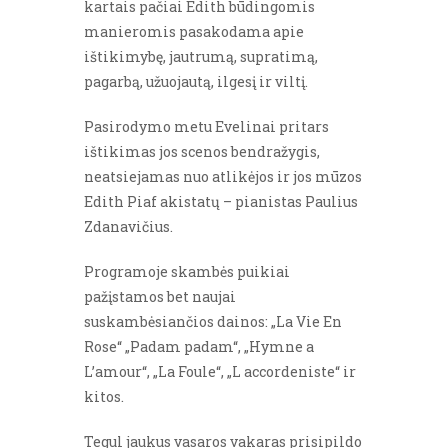
kartais pačiai Edith būdingomis
manieromis pasakodama apie
ištikimybę, jautrumą, supratimą,
pagarbą, užuojautą, ilgesį ir viltį.
Pasirodymo metu Evelinai pritars
ištikimas jos scenos bendražygis,
neatsiejamas nuo atlikėjos ir jos mūzos
Edith Piaf akistatų – pianistas Paulius
Zdanavičius.
Programoje skambės puikiai
pažįstamos bet naujai
suskambėsiančios dainos: „La Vie En
Rose“ „Padam padam“, „Hymne a
L’amour“, „La Foule“, „L accordeniste“ ir
kitos.
Tegul jaukus vasaros vakaras prisipildo