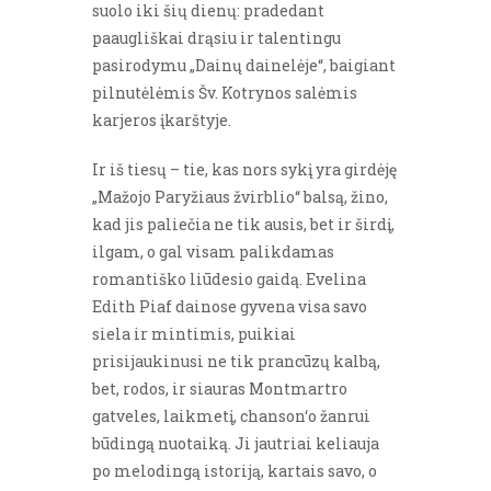
suolo iki šių dienų: pradedant
paaugliškai drąsiu ir talentingu
pasirodymu „Dainų dainelėje“, baigiant
pilnutėlėmis Šv. Kotrynos salėmis
karjeros įkarštyje.
Ir iš tiesų – tie, kas nors sykį yra girdėję
„Mažojo Paryžiaus žvirblio“ balsą, žino,
kad jis paliečia ne tik ausis, bet ir širdį,
ilgam, o gal visam palikdamas
romantiško liūdesio gaidą. Evelina
Edith Piaf dainose gyvena visa savo
siela ir mintimis, puikiai
prisijaukinusi ne tik prancūzų kalbą,
bet, rodos, ir siauras Montmartro
gatveles, laikmetį, chanson‘o žanrui
būdingą nuotaiką. Ji jautriai keliauja
po melodingą istoriją, kartais savo, o