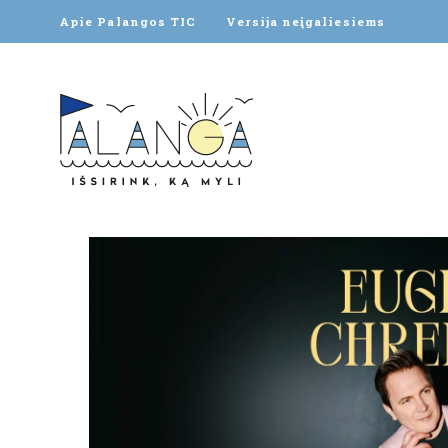
Apie Palangos TIC
Versija neįgaliesiems