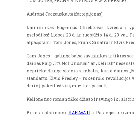
TOM JONES, FRANK SINATRA & ELVIS PRESLEY
Audronė Juozauskaitė (fortepijonas)
Dainininkas Eugenijus Chrebtovas kviečia į yp
melodijos! Liepos 23 d. ir rugpjūčio 14 d. 20 val
atpažįstami Tom Jones, Frank Sinatra ir Elvis Pres
Tom Jones – galingo balso savininkas ir tikras sc
dainas kaip „It’s Not Unusual“ ar „Delilah“ nesenst
nepriekaištingo skonio simbolis, kurio dainos „
standartu. Elvis Presley – rokenrolo revoliucijos 
derinį, pakeitusį visą muzikos pasaulį.
Kelionė nuo romantiško džiazo ir svingo iki aistr
Bilietai platinami:
KAKAVA.lt
ir Palangos turizmo 