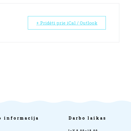
+ Pridėti prie iCal / Outlook
o informacija
Darbo laikas
I–V 8.00–18.00