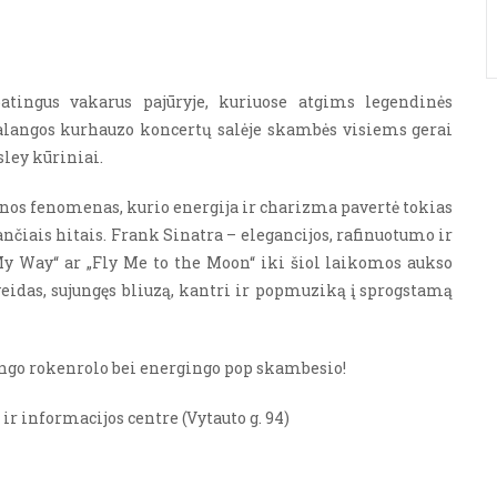
atingus vakarus pajūryje, kuriuose atgims legendinės
. Palangos kurhauzo koncertų salėje skambės visiems gerai
ley kūriniai.
enos fenomenas, kurio energija ir charizma pavertė tokias
ančiais hitais. Frank Sinatra – elegancijos, rafinuotumo ir
My Way“ ar „Fly Me to the Moon“ iki šiol laikomos aukso
veidas, sujungęs bliuzą, kantri ir popmuziką į sprogstamą
ingo rokenrolo bei energingo pop skambesio!
ir informacijos centre (Vytauto g. 94)