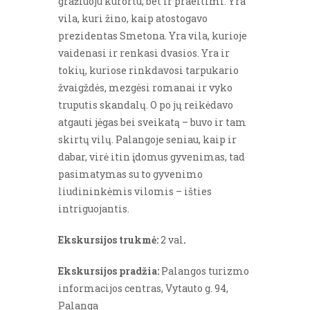
gražiuoju kurortu, bet ir praeitimi. Yra
vila, kuri žino, kaip atostogavo
prezidentas Smetona. Yra vila, kurioje
vaidenasi ir renkasi dvasios. Yra ir
tokių, kuriose rinkdavosi tarpukario
žvaigždės, mezgėsi romanai ir vyko
truputis skandalų. O po jų reikėdavo
atgauti jėgas bei sveikatą – buvo ir tam
skirtų vilų. Palangoje seniau, kaip ir
dabar, virė itin įdomus gyvenimas, tad
pasimatymas su to gyvenimo
liudininkėmis vilomis – išties
intriguojantis.
Ekskursijos trukmė:
2 val
.
Ekskursijos pradžia:
Palangos turizmo
informacijos centras, Vytauto g. 94,
Palanga