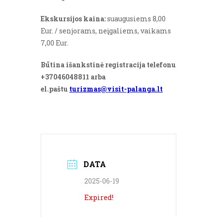
Ekskursijos kaina:
suaugusiems 8,00
Eur. / senjorams, neįgaliems, vaikams
7,00 Eur.
Būtina išankstinė registracija telefonu
+37046048811 arba
el.paštu
turizmas@visit-palanga.lt
DATA
2025-06-19
Expired!