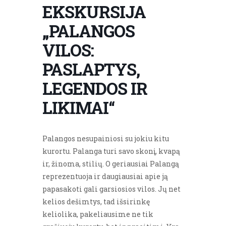
EKSKURSIJA
„PALANGOS
VILOS:
PASLAPTYS,
LEGENDOS IR
LIKIMAI“
Palangos nesupainiosi su jokiu kitu
kurortu. Palanga turi savo skonį, kvapą
ir, žinoma, stilių. O geriausiai Palangą
reprezentuoja ir daugiausiai apie ją
papasakoti gali garsiosios vilos. Jų net
kelios dešimtys, tad išsirinkę
keliolika, pakeliausime ne tik