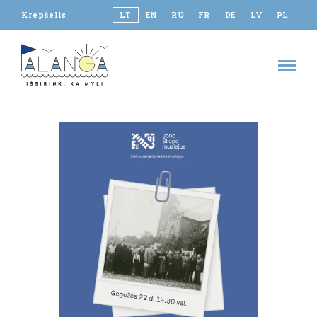
Krepšelis
LT
EN
RU
FR
DE
LV
PL