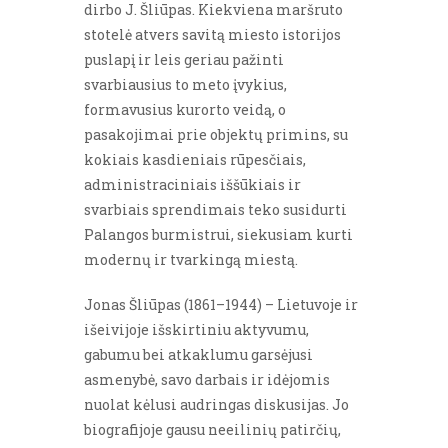
dirbo J. Šliūpas. Kiekviena maršruto
stotelė atvers savitą miesto istorijos
puslapį ir leis geriau pažinti
svarbiausius to meto įvykius,
formavusius kurorto veidą, o
pasakojimai prie objektų primins, su
kokiais kasdieniais rūpesčiais,
administraciniais iššūkiais ir
svarbiais sprendimais teko susidurti
Palangos burmistrui, siekusiam kurti
modernų ir tvarkingą miestą.
Jonas Šliūpas (1861–1944) – Lietuvoje ir
išeivijoje išskirtiniu aktyvumu,
gabumu bei atkaklumu garsėjusi
asmenybė, savo darbais ir idėjomis
nuolat kėlusi audringas diskusijas. Jo
biografijoje gausu neeilinių patirčių,