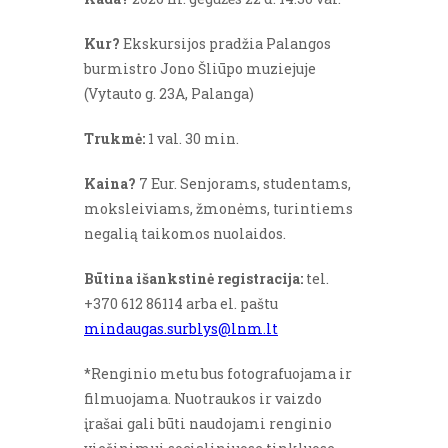
Kur?
Ekskursijos pradžia Palangos
burmistro Jono Šliūpo muziejuje
(Vytauto g. 23A, Palanga)
Trukmė:
1 val. 30 min.
Kaina?
7 Eur. Senjorams, studentams,
moksleiviams, žmonėms, turintiems
negalią taikomos nuolaidos.
Būtina išankstinė registracija:
tel.
+370 612 86114 arba el. paštu
mindaugas.surblys@lnm.lt
*Renginio metu bus fotografuojama ir
filmuojama. Nuotraukos ir vaizdo
įrašai gali būti naudojami renginio