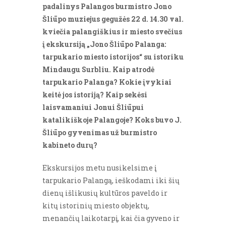
padalinys Palangos burmistro Jono
Šliūpo muziejus gegužės 22 d. 14.30 val.
kviečia palangiškius ir miesto svečius
į ekskursiją „Jono Šliūpo Palanga:
tarpukario miesto istorijos“ su istoriku
Mindaugu Surbliu. Kaip atrodė
tarpukario Palanga? Kokie įvykiai
keitė jos istoriją? Kaip sekėsi
laisvamaniui Jonui Šliūpui
katalikiškoje Palangoje? Koks buvo J.
Šliūpo gyvenimas už burmistro
kabineto durų?
Ekskursijos metu nusikelsime į
tarpukario Palangą, ieškodami iki šių
dienų išlikusių kultūros paveldo ir
kitų istorinių miesto objektų,
menančių laikotarpį, kai čia gyveno ir