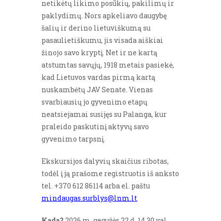
netikėtų likimo posūkių, pakilimų ir
paklydimų. Nors apkeliavo daugybę
šalių ir derino lietuviškumą su
pasaulietiškumu, jis visada aiškiai
žinojo savo kryptį. Net ir ne kartą
atstumtas savųjų, 1918 metais pasiekė,
kad Lietuvos vardas pirmą kartą
nuskambėtų JAV Senate. Vienas
svarbiausių jo gyvenimo etapų
neatsiejamai susijęs su Palanga, kur
praleido paskutinį aktyvų savo
gyvenimo tarpsnį.
Ekskursijos dalyvių skaičius ribotas,
todėl į ją prašome registruotis iš anksto
tel. +370 612 86114 arba el. paštu
mindaugas.surblys@lnm.lt
.
Kada?
2026 m. gegužės 22 d. 14.30 val.