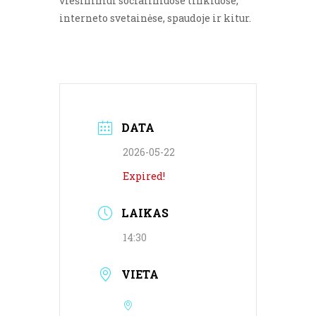
viešinimui socialiniuose tinkluose,
interneto svetainėse, spaudoje ir kitur.
DATA
2026-05-22
Expired!
LAIKAS
14:30
VIETA