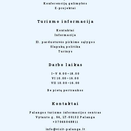
Konferencijų galimybės
E-projektai
Turizmo informacija
Kontaktai
Informacija
El. parduotuvės pirkimo sąlygos
Slapukų politika
Turinys
Darbo laikas
I–V 8.00–18.00
VI 10.00–16.00
VII 10.00–16.00
Be pietų pertraukos
Kontaktai
Palangos turizmo informacijos centras
Vytauto g. 94, LT-00132 Palanga
+37046048811
info@visit-palanga.lt