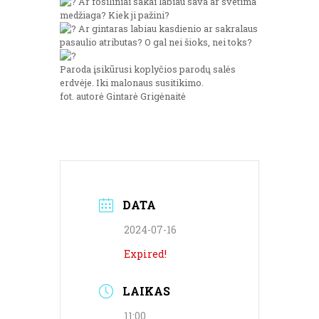
Ar fosiliniai sakai labiau sava ar svetima
medžiaga? Kiek ji pažini?
Ar gintaras labiau kasdienio ar sakralaus
pasaulio atributas? O gal nei šioks, nei toks?
Paroda įsikūrusi koplyčios parodų salės
erdvėje. Iki malonaus susitikimo.
fot. autorė Gintarė Grigėnaitė
DATA
2024-07-16
Expired!
LAIKAS
11:00