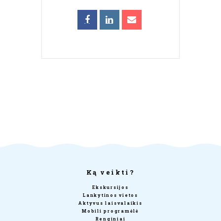
Ką veikti?
Ekskursijos
Lankytinos vietos
Aktyvus laisvalaikis
Mobili programėlė
Renginiai