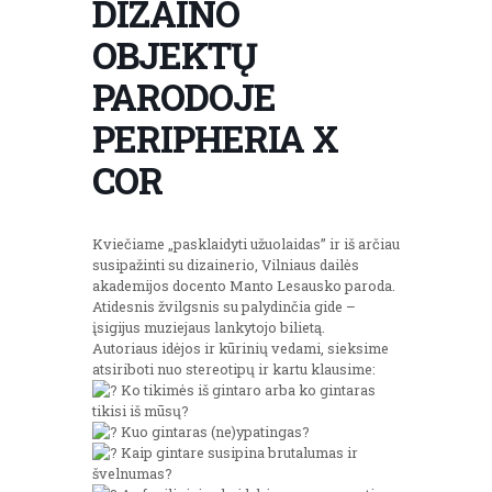
DIZAINO
OBJEKTŲ
PARODOJE
PERIPHERIA X
COR
Kviečiame „pasklaidyti užuolaidas” ir iš arčiau
susipažinti su dizainerio, Vilniaus dailės
akademijos docento Manto Lesausko paroda.
Atidesnis žvilgsnis su palydinčia gide –
įsigijus muziejaus lankytojo bilietą.
Autoriaus idėjos ir kūrinių vedami, sieksime
atsiriboti nuo stereotipų ir kartu klausime:
Ko tikimės iš gintaro arba ko gintaras
tikisi iš mūsų?
Kuo gintaras (ne)ypatingas?
Kaip gintare susipina brutalumas ir
švelnumas?