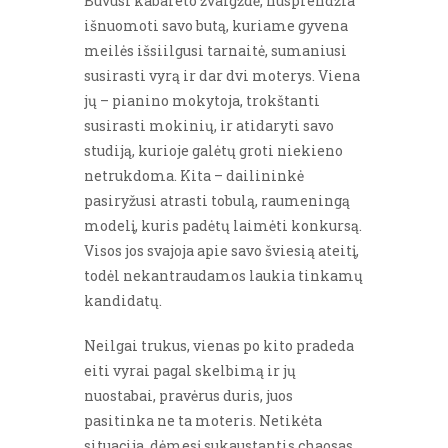
Buvusi kabareto žvaigždė, nusprendžia
išnuomoti savo butą, kuriame gyvena
meilės išsiilgusi tarnaitė, sumaniusi
susirasti vyrą ir dar dvi moterys. Viena
jų – pianino mokytoja, trokštanti
susirasti mokinių, ir atidaryti savo
studiją, kurioje galėtų groti niekieno
netrukdoma. Kita – dailininkė
pasiryžusi atrasti tobulą, raumeningą
modelį, kuris padėtų laimėti konkursą.
Visos jos svajoja apie savo šviesią ateitį,
todėl nekantraudamos laukia tinkamų
kandidatų.
Neilgai trukus, vienas po kito pradeda
eiti vyrai pagal skelbimą ir jų
nuostabai, pravėrus duris, juos
pasitinka ne ta moteris. Netikėta
situacija, dėmesį sukaustantis chaosas