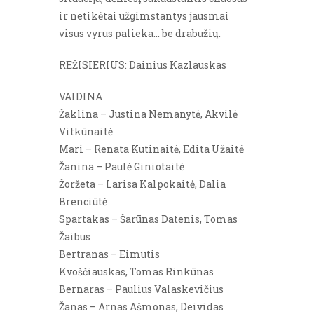
ir netikėtai užgimstantys jausmai
visus vyrus palieka… be drabužių.
REŽISIERIUS: Dainius Kazlauskas
VAIDINA
Žaklina – Justina Nemanytė, Akvilė
Vitkūnaitė
Mari – Renata Kutinaitė, Edita Užaitė
Žanina – Paulė Giniotaitė
Žoržeta – Larisa Kalpokaitė, Dalia
Brenciūtė
Spartakas – Šarūnas Datenis, Tomas
Žaibus
Bertranas – Eimutis
Kvoščiauskas, Tomas Rinkūnas
Bernaras – Paulius Valaskevičius
Žanas – Arnas Ašmonas, Deividas