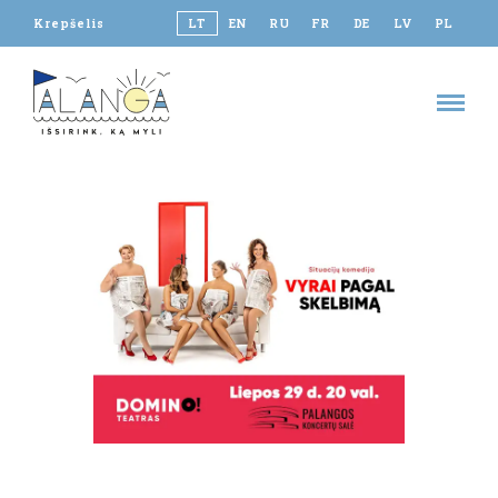
Krepšelis
LT
EN
RU
FR
DE
LV
PL