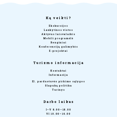
Ką veikti?
Ekskursijos
Lankytinos vietos
Aktyvus laisvalaikis
Mobili programėlė
Renginiai
Konferencijų galimybės
E-projektai
Turizmo informacija
Kontaktai
Informacija
El. parduotuvės pirkimo sąlygos
Slapukų politika
Turinys
Darbo laikas
I–V 8.00–18.00
VI 10.00–16.00