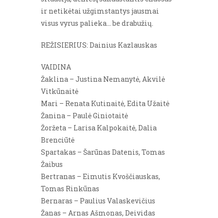
ir netikėtai užgimstantys jausmai
visus vyrus palieka… be drabužių.
REŽISIERIUS: Dainius Kazlauskas
VAIDINA
Žaklina – Justina Nemanytė, Akvilė
Vitkūnaitė
Mari – Renata Kutinaitė, Edita Užaitė
Žanina – Paulė Giniotaitė
Žoržeta – Larisa Kalpokaitė, Dalia
Brenciūtė
Spartakas – Šarūnas Datenis, Tomas
Žaibus
Bertranas – Eimutis Kvoščiauskas,
Tomas Rinkūnas
Bernaras – Paulius Valaskevičius
Žanas – Arnas Ašmonas, Deividas