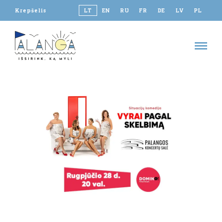
Krepšelis
LT
EN
RU
FR
DE
LV
PL