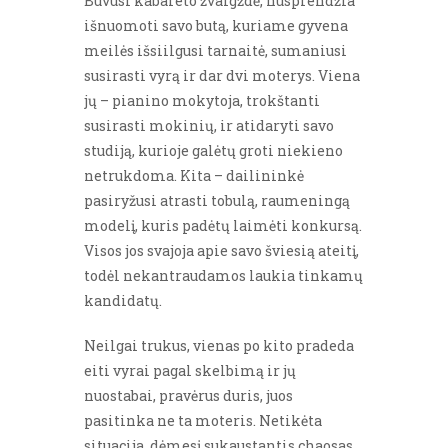
Buvusi kabareto žvaigždė, nusprendžia
išnuomoti savo butą, kuriame gyvena
meilės išsiilgusi tarnaitė, sumaniusi
susirasti vyrą ir dar dvi moterys. Viena
jų – pianino mokytoja, trokštanti
susirasti mokinių, ir atidaryti savo
studiją, kurioje galėtų groti niekieno
netrukdoma. Kita – dailininkė
pasiryžusi atrasti tobulą, raumeningą
modelį, kuris padėtų laimėti konkursą.
Visos jos svajoja apie savo šviesią ateitį,
todėl nekantraudamos laukia tinkamų
kandidatų.
Neilgai trukus, vienas po kito pradeda
eiti vyrai pagal skelbimą ir jų
nuostabai, pravėrus duris, juos
pasitinka ne ta moteris. Netikėta
situacija, dėmesį sukaustantis chaosas