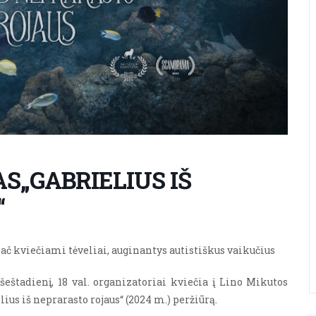
S„GABRIELIUS IŠ
“
pač kviečiami tėveliai, auginantys autistiškus vaikučius
, šeštadienį, 18 val. organizatoriai kviečia į Lino Mikutos
ius iš neprarasto rojaus“ (2024 m.) peržiūrą.