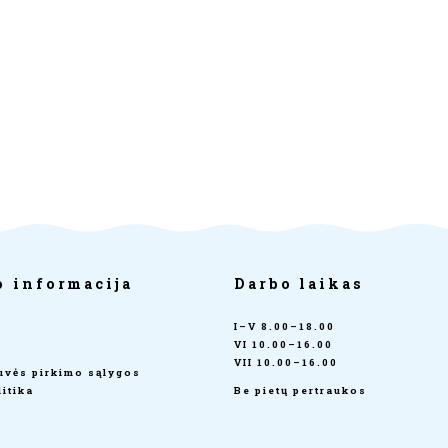
o informacija
Darbo laikas
I–V 8.00–18.00
a
VI 10.00–16.00
VII 10.00–16.00
tuvės pirkimo sąlygos
itika
Be pietų pertraukos