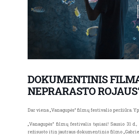
DOKUMENTINIS FILMA
NEPRARASTO ROJAUS
Dar viena „Vanagupės“ filmų festivalio peržiūra. Y
„Vanagupės“ filmų festivalis tęsiasi! Sausio 31 d.
režisuoto itin jautraus dokumentinio filmo „Gabriel