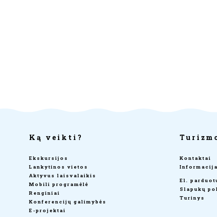
Ką veikti?
Turizm
Ekskursijos
Kontaktai
Lankytinos vietos
Informacij
Aktyvus laisvalaikis
El. parduo
Mobili programėlė
Slapukų pol
Renginiai
Turinys
Konferencijų galimybės
E-projektai