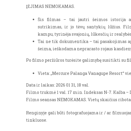
ĮĖJIMAS NEMOKAMAS.
Šis filmas – tai jautri šeimos istorija
sutrikimas, ir jo tėvų santykių lūžius. Fi
kampu, tyrinėja svajonių, lūkesčių ir realybė
Tai ne tik dokumentika – tai pasakojimas ap
šeima, ieškodama neprarasto rojaus kasdieny
Po filmo peržiūros turėsite galimybę susitikti su f
Vieta: „Mercure Palanga Vanagupe Resort“ vieš
Data ir laikas: 2026 01 31, 18 val.
Filmo trukmė 1 val. 17 min. Indeksas N-7. Kalba – L
Filmo seansas NEMOKAMAS. Vietų skaičius ribota
Renginyje gali būti fotografuojama ir / ar filmuoj
tinkluose.