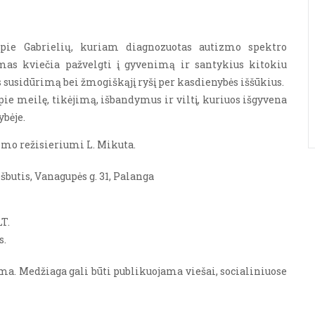
 apie Gabrielių, kuriam diagnozuotas autizmo spektro
lmas kviečia pažvelgti į gyvenimą ir santykius kitokiu
s susidūrimą bei žmogiškąjį ryšį per kasdienybės iššūkius.
ie meilę, tikėjimą, išbandymus ir viltį, kuriuos išgyvena
bėje.
ilmo režisieriumi L. Mikuta.
butis, Vanagupės g. 31, Palanga
T.
s.
ama. Medžiaga gali būti publikuojama viešai, socialiniuose