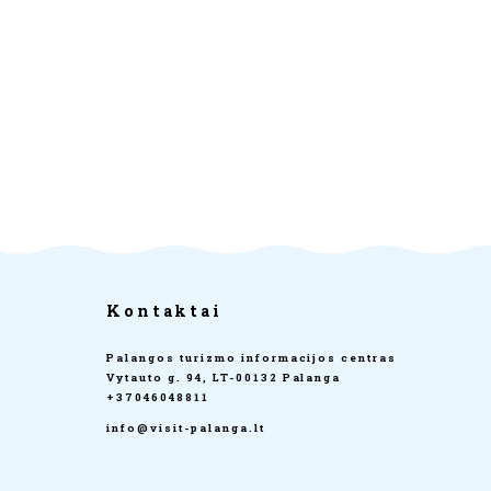
Kontaktai
Palangos turizmo informacijos centras
Vytauto g. 94, LT-00132 Palanga
+37046048811
info@visit-palanga.lt