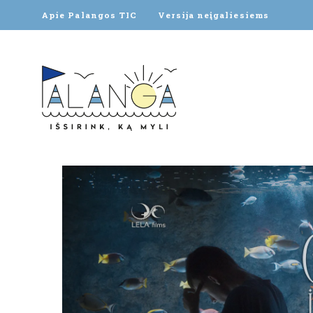
Apie Palangos TIC
Versija neįgaliesiems