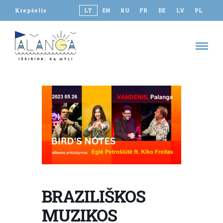
Krepšelis
LT
EN
RU
FR
DE
LV
PL
BRAZILIŠKOS
MUZIKOS