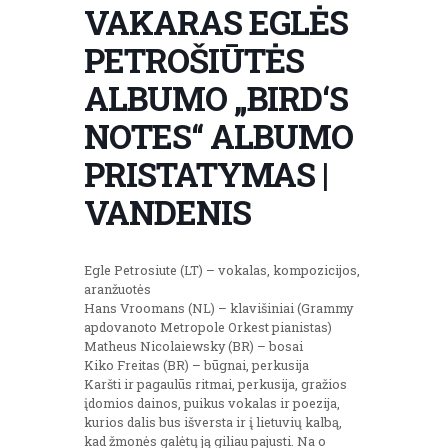
VAKARAS EGLĖS
PETROŠIŪTĖS
ALBUMO „BIRD‘S
NOTES“ ALBUMO
PRISTATYMAS |
VANDENIS
Egle Petrosiute (LT) – vokalas, kompozicijos,
aranžuotės
Hans Vroomans (NL) – klavišiniai (Grammy
apdovanoto Metropole Orkest pianistas)
Matheus Nicolaiewsky (BR) – bosai
Kiko Freitas (BR) – būgnai, perkusija
Karšti ir pagaulūs ritmai, perkusija, gražios
įdomios dainos, puikus vokalas ir poezija,
kurios dalis bus išversta ir į lietuvių kalbą,
kad žmonės galėtų ją giliau pajusti. Na o