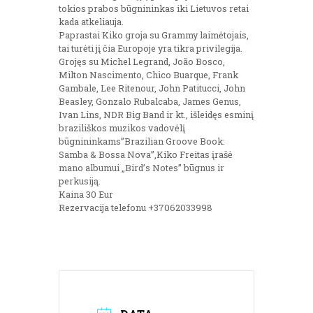
tokios prabos būgnininkas iki Lietuvos retai
kada atkeliauja.
Paprastai Kiko groja su Grammy laimėtojais,
tai turėti jį čia Europoje yra tikra privilegija.
Grojęs su Michel Legrand, João Bosco,
Milton Nascimento, Chico Buarque, Frank
Gambale, Lee Ritenour, John Patitucci, John
Beasley, Gonzalo Rubalcaba, James Genus,
Ivan Lins, NDR Big Band ir kt., išleidęs esminį
braziliškos muzikos vadovėlį
būgnininkams”Brazilian Groove Book:
Samba & Bossa Nova”,Kiko Freitas įrašė
mano albumui „Bird’s Notes” būgnus ir
perkusiją.
Kaina 30 Eur
Rezervacija telefonu +37062033998