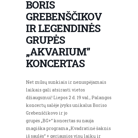
BORIS
GREBENŠČIKOV
IR LEGENDINĖS
GRUPĖS
„AKVARIUM”
KONCERTAS
Net mūsų sunkiais ir nenuspėjamais
laikais gali atsirasti vietos
džiaugsmui! Liepos 2 d. 19 val., Palangos
koncertų salėje įvyks unikalus Boriso
Grebenščikovo ir jo
grupės „BG+“ koncertas su nauja
magiška programa „Kvadratinė šaknis
iš saulės“ + geriausios visų laikų ir