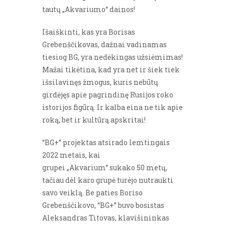
tautų „Akvariumo“ dainos!
Išaiškinti, kas yra Borisas
Grebenščikovas, dažnai vadinamas
tiesiog BG, yra nedėkingas užsiėmimas!
Mažai tikėtina, kad yra net ir šiek tiek
išsilavinęs žmogus, kuris nebūtų
girdėjęs apie pagrindinę Rusijos roko
istorijos figūrą. Ir kalba eina ne tik apie
roką, bet ir kultūrą apskritai!
“BG+” projektas atsirado lemtingais
2022 metais, kai
grupei „Akvarium“ sukako 50 metų,
tačiau dėl karo grupė turėjo nutraukti
savo veiklą. Be paties Boriso
Grebenščikovo, “BG+” buvo bosistas
Aleksandras Titovas, klavišininkas