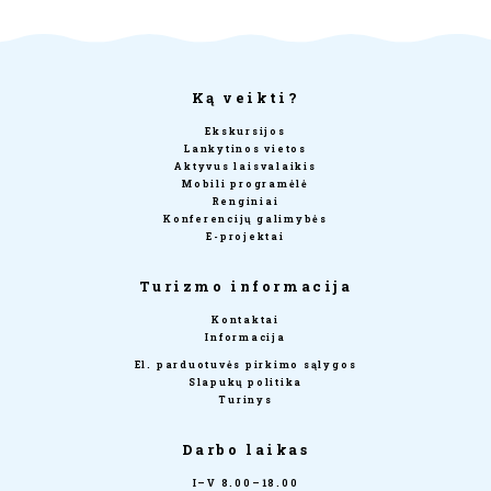
Ką veikti?
Ekskursijos
Lankytinos vietos
Aktyvus laisvalaikis
Mobili programėlė
Renginiai
Konferencijų galimybės
E-projektai
Turizmo informacija
Kontaktai
Informacija
El. parduotuvės pirkimo sąlygos
Slapukų politika
Turinys
Darbo laikas
I–V 8.00–18.00