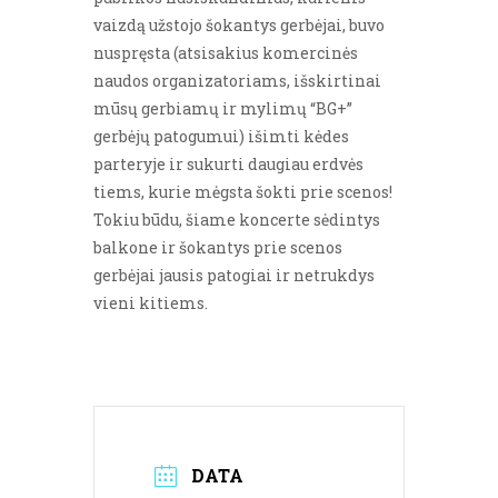
vaizdą užstojo šokantys gerbėjai, buvo
nuspręsta (atsisakius komercinės
naudos organizatoriams, išskirtinai
mūsų gerbiamų ir mylimų “BG+”
gerbėjų patogumui) išimti kėdes
parteryje ir sukurti daugiau erdvės
tiems, kurie mėgsta šokti prie scenos!
Tokiu būdu, šiame koncerte sėdintys
balkone ir šokantys prie scenos
gerbėjai jausis patogiai ir netrukdys
vieni kitiems.
DATA