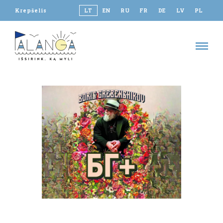
Krepšelis
LT
EN
RU
FR
DE
LV
PL