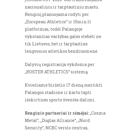
nacionaliniu ir tarptautiniu mastu.
Renginį planuojama rodyti per
„European Athletics“ ir 15min.lt
platformas, todėl Palangoje
vykstančias varžybas galės stebėti ne
tik Lietuvos, bet ir tarptautinė
lengvosios atletikos bendruomenė.
Dalyvių registracija vykdoma per
„ROSTER ATHLETICS“ sistemą.
Kviečiame birželio 17 dieną susitikti
Palangos stadione ir kartu tapti
išskirtinės sporto šventės dalimi.
Renginio partneriai ir rėmėjai:
„Cosma
Metal“, „Duglas Alliance“, „Nord
Security“, NCBC verslo centras,