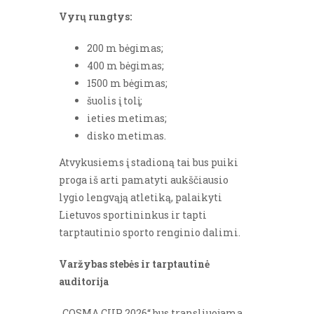
Vyrų rungtys:
200 m bėgimas;
400 m bėgimas;
1500 m bėgimas;
šuolis į tolį;
ieties metimas;
disko metimas.
Atvykusiems į stadioną tai bus puiki
proga iš arti pamatyti aukščiausio
lygio lengvąją atletiką, palaikyti
Lietuvos sportininkus ir tapti
tarptautinio sporto renginio dalimi.
Varžybas stebės ir tarptautinė
auditorija
„COSMA CUP 2026“ bus transliuojama