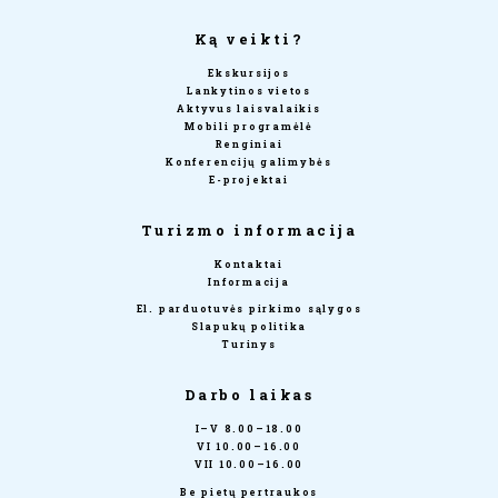
Ką veikti?
Ekskursijos
Lankytinos vietos
Aktyvus laisvalaikis
Mobili programėlė
Renginiai
Konferencijų galimybės
E-projektai
Turizmo informacija
Kontaktai
Informacija
El. parduotuvės pirkimo sąlygos
Slapukų politika
Turinys
Darbo laikas
I–V 8.00–18.00
VI 10.00–16.00
VII 10.00–16.00
Be pietų pertraukos