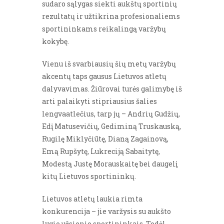
sudaro sąlygas siekti aukštų sportinių
rezultatų ir užtikrina profesionaliems
sportininkams reikalingą varžybų
kokybę.
Vienu iš svarbiausių šių metų varžybų
akcentų taps gausus Lietuvos atletų
dalyvavimas. Žiūrovai turės galimybę iš
arti palaikyti stipriausius šalies
lengvaatlečius, tarp jų – Andrių Gudžių,
Edį Matusevičių, Gediminą Truskauską,
Rugilę Miklyčiūtę, Dianą Zagainovą,
Emą Rupšytę, Lukreciją Sabaitytę,
Modestą Justę Morauskaitę bei daugelį
kitų Lietuvos sportininkų.
Lietuvos atletų laukia rimta
konkurencija – jie varžysis su aukšto
lygio užsienio sportininkais. Todėl