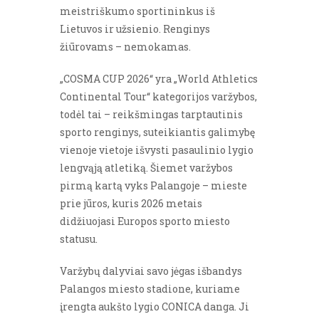
meistriškumo sportininkus iš
Lietuvos ir užsienio. Renginys
žiūrovams – nemokamas.
„COSMA CUP 2026“ yra „World Athletics
Continental Tour“ kategorijos varžybos,
todėl tai – reikšmingas tarptautinis
sporto renginys, suteikiantis galimybę
vienoje vietoje išvysti pasaulinio lygio
lengvąją atletiką. Šiemet varžybos
pirmą kartą vyks Palangoje – mieste
prie jūros, kuris 2026 metais
didžiuojasi Europos sporto miesto
statusu.
Varžybų dalyviai savo jėgas išbandys
Palangos miesto stadione, kuriame
įrengta aukšto lygio CONICA danga. Ji