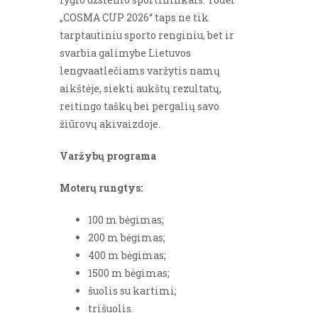
„COSMA CUP 2026“ taps ne tik
tarptautiniu sporto renginiu, bet ir
svarbia galimybe Lietuvos
lengvaatlečiams varžytis namų
aikštėje, siekti aukštų rezultatų,
reitingo taškų bei pergalių savo
žiūrovų akivaizdoje.
Varžybų programa
Moterų rungtys:
100 m bėgimas;
200 m bėgimas;
400 m bėgimas;
1500 m bėgimas;
šuolis su kartimi;
trišuolis.