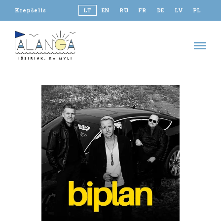
Krepšelis
LT
EN
RU
FR
DE
LV
PL