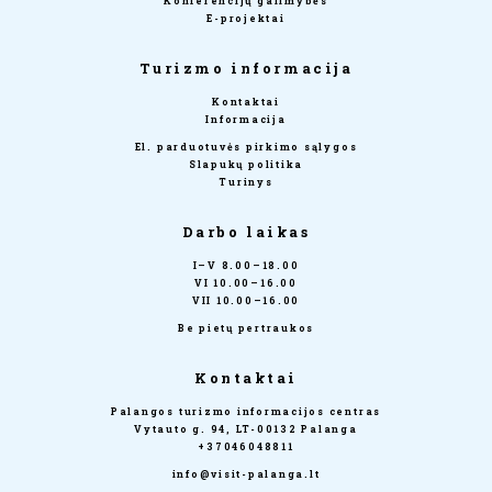
Konferencijų galimybės
E-projektai
Turizmo informacija
Kontaktai
Informacija
El. parduotuvės pirkimo sąlygos
Slapukų politika
Turinys
Darbo laikas
I–V 8.00–18.00
VI 10.00–16.00
VII 10.00–16.00
Be pietų pertraukos
Kontaktai
Palangos turizmo informacijos centras
Vytauto g. 94, LT-00132 Palanga
+37046048811
info@visit-palanga.lt