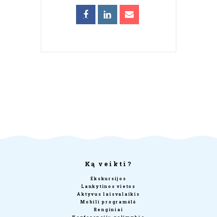
Ką veikti?
Ekskursijos
Lankytinos vietos
Aktyvus laisvalaikis
Mobili programėlė
Renginiai