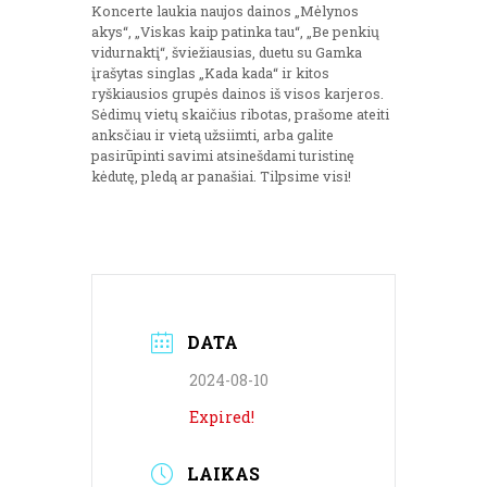
Koncerte laukia naujos dainos „Mėlynos
akys“, „Viskas kaip patinka tau“, „Be penkių
vidurnaktį“, šviežiausias, duetu su Gamka
įrašytas singlas „Kada kada“ ir kitos
ryškiausios grupės dainos iš visos karjeros.
Sėdimų vietų skaičius ribotas, prašome ateiti
anksčiau ir vietą užsiimti, arba galite
pasirūpinti savimi atsinešdami turistinę
kėdutę, pledą ar panašiai. Tilpsime visi!
DATA
2024-08-10
Expired!
LAIKAS