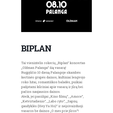
BIPLAN
Tai vienintelis rokerių „Biplan“ koncertas
„Oldman Palanga“ šią vasarą!
Rugpjūčio 10 dieną Palangoje skambės
kertinės grupės dainos, kultiniai lengvojo
roko hitai, romantiškos baladės, puikiai
pažįstami kūriniai apie vasarą ir jūrą bei
pačios naujausios dainos.
Ateik, jei pasiilgai „Kino filmų“, „Amore“,
„Ketvirtadienio“, „Labo ryto“, „Sapnų
gaudyklės (Hey Ya Ho)“ ir neįsivaizduoji
vasaros be dainos „O mes prie jūros“!