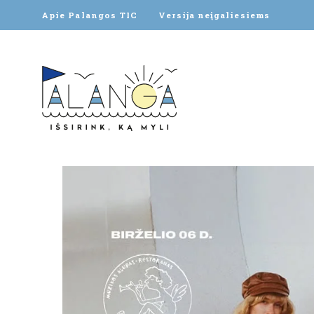
Apie Palangos TIC
Versija neįgaliesiems