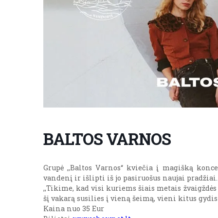
BALTOS VARNOS
Grupė ,,Baltos Varnos“ kviečia į magišką koncer
vandenį ir išlipti iš jo pasiruošus naujai pradžiai.
,,Tikime, kad visi kuriems šiais metais žvaigždė
šį vakarą susilies į vieną šeimą, vieni kitus gyd
Kaina nuo 35 Eur