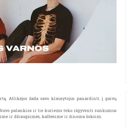
tą. Atlikėjos žada savo klausytojus panardinti į gaivų
s buvo palankios ir tie kuriems teko išgyventi sunkumus
isime ir džiaugsimės, kalbėsime ir žinoma šoksim.