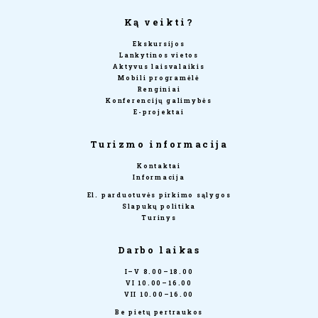
Ką veikti?
Ekskursijos
Lankytinos vietos
Aktyvus laisvalaikis
Mobili programėlė
Renginiai
Konferencijų galimybės
E-projektai
Turizmo informacija
Kontaktai
Informacija
El. parduotuvės pirkimo sąlygos
Slapukų politika
Turinys
Darbo laikas
I–V 8.00–18.00
VI 10.00–16.00
VII 10.00–16.00
Be pietų pertraukos