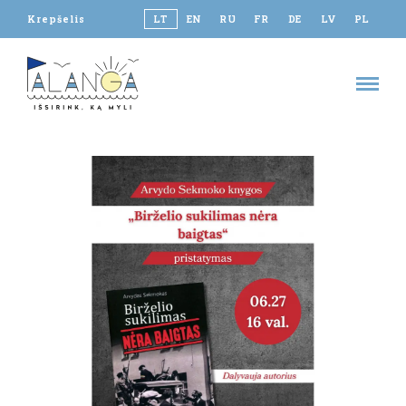
Krepšelis
LT
EN
RU
FR
DE
LV
PL