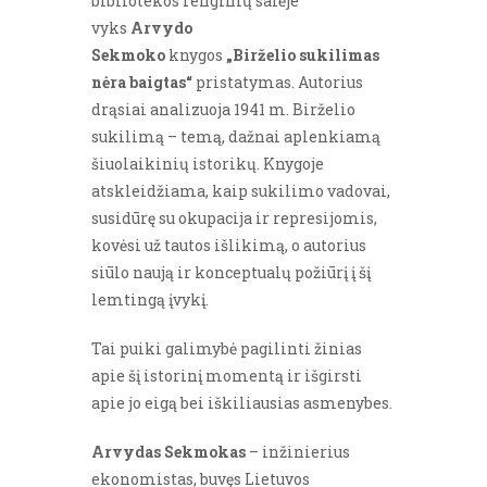
bibliotekos renginių salėje
vyks
Arvydo
Sekmoko
knygos
„Birželio sukilimas
nėra baigtas“
pristatymas. Autorius
drąsiai analizuoja 1941 m. Birželio
sukilimą – temą, dažnai aplenkiamą
šiuolaikinių istorikų. Knygoje
atskleidžiama, kaip sukilimo vadovai,
susidūrę su okupacija ir represijomis,
kovėsi už tautos išlikimą, o autorius
siūlo naują ir konceptualų požiūrį į šį
lemtingą įvykį.
Tai puiki galimybė pagilinti žinias
apie šį istorinį momentą ir išgirsti
apie jo eigą bei iškiliausias asmenybes.
Arvydas Sekmokas
– inžinierius
ekonomistas, buvęs Lietuvos