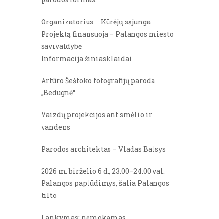
Organizatorius – Kūrėjų sąjunga
Projektą finansuoja – Palangos miesto
savivaldybė
Informacija žiniasklaidai
Artūro Šeštoko fotografijų paroda
„Bedugnė“
Vaizdų projekcijos ant smėlio ir
vandens
Parodos architektas – Vladas Balsys
2026 m. birželio 6 d., 23.00–24.00 val.
Palangos paplūdimys, šalia Palangos
tilto
Lankymas: nemokamas