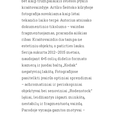
bet kaip trumpalaikis šviesos įvykis
kraštovaizdyje. Artūro Šeštoko kūryboje
fotografija suvokiama kaip lėtai
tekančio laiko terpė. Autorius atsisako
dokumentinio tikslumo – vaizdas
fragmentuojamas, praranda aiškias
ribas. Kraštovaizdis čia tampa ne
estetiniu objektu, o patirties lauku.
Serija sukurta 2012–2015 metais,
naudojant 4×5 colių didelio formato
kamerą ir juodai baltą „Kodak“
negatyvinį lakštą. Fotografijose
pasitelkti įvairūs optiniai sprendimai
– achromatiniai ir periskopiniai
objektyvai bei senoviniai „Rodenstock“
lęšiai, leidžiantys išgauti minkštą,
nestabilų ir fragmentuotą vaizdą.
Parodoje vyrauja gamtos motyvai –