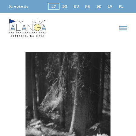
Krepšelis
LT
EN
RU
FR
DE
LV
PL