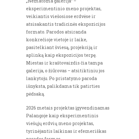
„Nematoma galerija“ –
eksperimentinio meno projektas,
veikiantis viešosiose erdvėse ir
atsisakantis tradicinės ekspozicijos
formato. Parodos atsiranda
konkrečioje vietoje ir laike,
pasitelkiant šviesą, projekciją ir
aplinką kaip ekspozicijos terpę.
Miestas ir kraštovaizdis čia tampa
galerija, o žiūrovas – atsitiktiniu jos
lankytoju. Po pristatymo paroda
išnyksta, palikdama tik patirties
pėdsaką.
2026 metais projektas įgyvendinamas
Palangoje kaip eksperimentinis
viešųjų erdvių meno projektas,
tyrinėjantis laikinas ir efemeriškas
parodos formas.