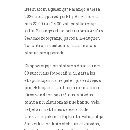
„Nematoma galerija“ Palangoje tęsia
2026 metų parodų ciklą. Birželio 6 d.
nuo 23.00 iki 24.00 val. paplūdimyje
šalia Palangos tilto pristatoma Artūro
Šeštoko fotografijų paroda „Bedugnė“.
Tai antroji iš aštuonių šiais metais
planuojamų parodų.
Ekspozicijoje pristatoma daugiau nei
80 autoriaus fotografijų. Šį kartą jos
eksponuojamos ne galerijos erdvėje, o
projektuojamos ant pajūrio smėlio ir
jūros vandens paviršiaus. Vaizdas
tampa priklausomas nuo bangų, vėjo,
reljefo ir naktinės šviesos, todėl
kiekvieną akimirką kinta. Fotografija
čia veikia ne kaip stabilus atvaizdas,