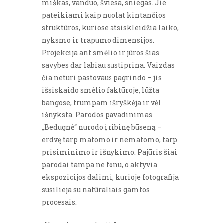
miškas, vanduo, šviesa, sniegas. Jie
pateikiami kaip nuolat kintančios
struktūros, kuriose atsiskleidžia laiko,
nyksmo ir trapumo dimensijos.
Projekcija ant smėlio ir jūros šias
savybes dar labiau sustiprina. Vaizdas
čia neturi pastovaus pagrindo – jis
išsiskaido smėlio faktūroje, lūžta
bangose, trumpam išryškėja ir vėl
išnyksta. Parodos pavadinimas
„Bedugnė“ nurodo į ribinę būseną –
erdvę tarp matomo ir nematomo, tarp
prisiminimo ir išnykimo. Pajūris šiai
parodai tampa ne fonu, o aktyvia
ekspozicijos dalimi, kurioje fotografija
susilieja su natūraliais gamtos
procesais.