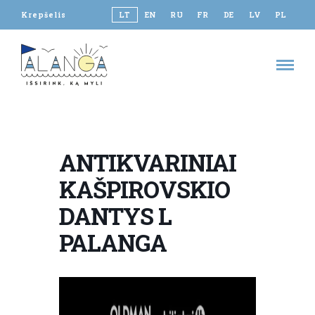
Krepšelis
LT
EN
RU
FR
DE
LV
PL
ANTIKVARINIAI
KAŠPIROVSKIO
DANTYS L
PALANGA