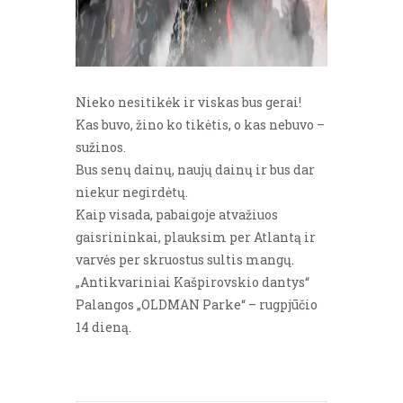
Nieko nesitikėk ir viskas bus gerai!
Kas buvo, žino ko tikėtis, o kas nebuvo –
sužinos.
Bus senų dainų, naujų dainų ir bus dar
niekur negirdėtų.
Kaip visada, pabaigoje atvažiuos
gaisrininkai, plauksim per Atlantą ir
varvės per skruostus sultis mangų.
„Antikvariniai Kašpirovskio dantys“
Palangos „OLDMAN Parke“ – rugpjūčio
14 dieną.