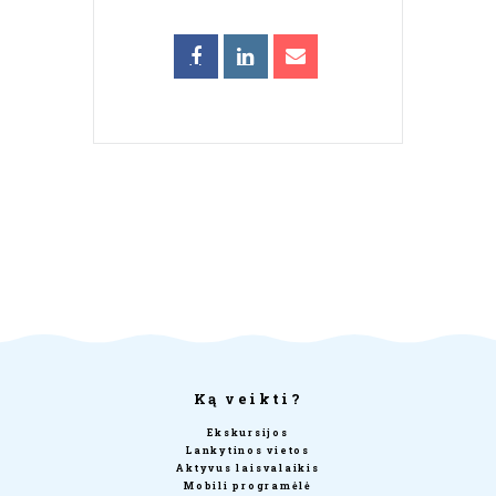
Ką veikti?
Ekskursijos
Lankytinos vietos
Aktyvus laisvalaikis
Mobili programėlė