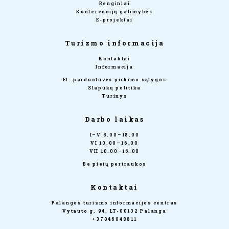
Renginiai
Konferencijų galimybės
E-projektai
Turizmo informacija
Kontaktai
Informacija
El. parduotuvės pirkimo sąlygos
Slapukų politika
Turinys
Darbo laikas
I–V 8.00–18.00
VI 10.00–16.00
VII 10.00–16.00
Be pietų pertraukos
Kontaktai
Palangos turizmo informacijos centras
Vytauto g. 94, LT-00132 Palanga
+37046048811