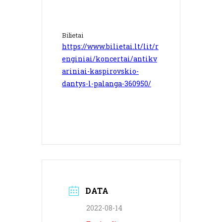
Bilietai
https://www.bilietai.lt/lit/r
enginiai/koncertai/antikv
ariniai-kaspirovskio-
dantys-l-palanga-360950/
DATA
2022-08-14