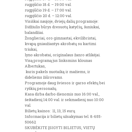
rugpjūčio 18 d. – 19:00 val.
rugpjūčio 19 d. – 17:00 val.
rugpjūčio 20 d. – 12:00 val.
Visiškai naujoje, dviejų dalių programoje:
Didžiulis būrys dresuotų katyčių, šuniukai,
balandžiai.
Žonglieriai, oro gimnastai, ekvilibristai,
kvapą gniaužiantys akrobatų su kartimi
triukai,
lyno akrobatai, originalaus žanro atlikėjai.
Visą programą jus linksmins klounas
Albertukas,
kuris pakels nuotaiką ir mažiems, ir
dideliems žiūrovams.
Programoje daug šviesos ir garso efektų bei
ryškių personažų.
Kasa dirba darbo dienomis nuo 16:00 val.,
šeštadienį 14:00 val. ir sekmadienį nuo 10:00
val.
Bilietų kainos: 11, 13, 15 eurų
Informacija ir bilietų užsakymas tel. 8-655-
50662
SKUBĖKITE ĮSIGYTI BILIETUS, VIETŲ