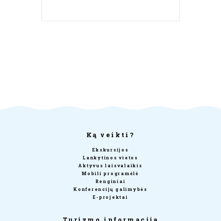
Ką veikti?
Ekskursijos
Lankytinos vietos
Aktyvus laisvalaikis
Mobili programėlė
Renginiai
Konferencijų galimybės
E-projektai
Turizmo informacija