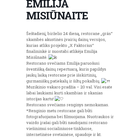
EMILIJA
MISIŪNAITE
Šeštadienį, birželio 24 dieną, restorane „grás“
skambės akustinės įvairių dainų versijos,
kurias atliks projekto „X Faktorius“
finalininkė ir nuostabi atlikėja Emilija
Misiūnaitė.
Restorano svečiams Emilija paruošusi
šventišką dainų repertuarą, kuris papildys
jaukų laiką restorane prie išskirtinių,
gurmaniškų patiekalų ir šiltų pokalbių.
Muzikinio vakaro pradžia – 20 val. Visi esate
labai laukiami kurti skambias ir skanias
istorijas kartu!
Restorano svečiams renginys nemokamas.
*Renginio metu restorane gali būti
fotografuojama bei filmuojama. Nuotraukos ir
vaizdo įrašai gali būti naudojami restorano
viešinimui socialiniuose tinkluose,
internetinėse svetainėse, spaudoje ir kt.