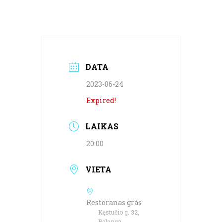
DATA
2023-06-24
Expired!
LAIKAS
20:00
VIETA
Restoranas grás
Kęstučio g. 32,
Palanga