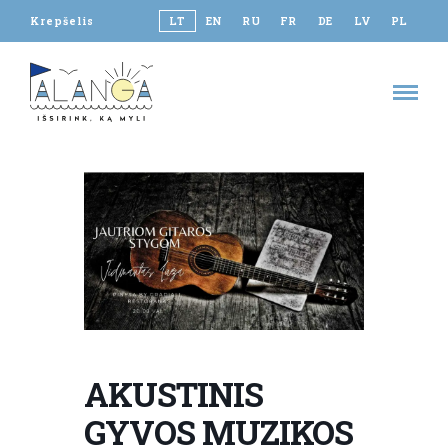
Krepšelis
LT
EN
RU
FR
DE
LV
PL
AKUSTINIS
GYVOS MUZIKOS