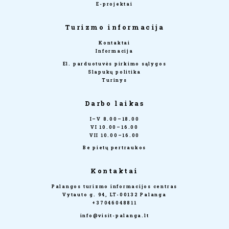
E-projektai
Turizmo informacija
Kontaktai
Informacija
El. parduotuvės pirkimo sąlygos
Slapukų politika
Turinys
Darbo laikas
I–V 8.00–18.00
VI 10.00–16.00
VII 10.00–16.00
Be pietų pertraukos
Kontaktai
Palangos turizmo informacijos centras
Vytauto g. 94, LT-00132 Palanga
+37046048811
info@visit-palanga.lt