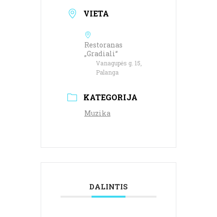
VIETA
Restoranas
„Gradiali“
Vanagupės g. 15,
Palanga
KATEGORIJA
Muzika
DALINTIS