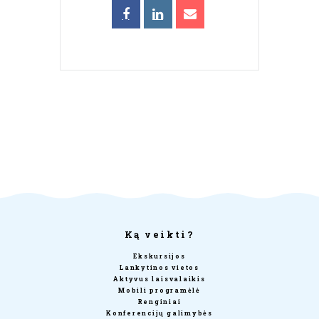
Ką veikti?
Ekskursijos
Lankytinos vietos
Aktyvus laisvalaikis
Mobili programėlė
Renginiai
Konferencijų galimybės