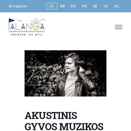
Krepšelis
LT
EN
RU
FR
DE
LV
PL
AKUSTINIS
GYVOS MUZIKOS