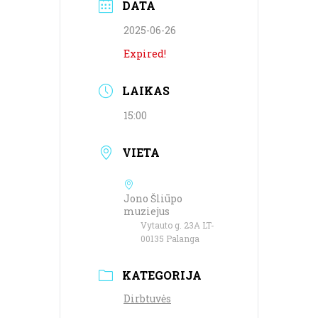
DATA
2025-06-26
Expired!
LAIKAS
15:00
VIETA
Jono Šliūpo
muziejus
Vytauto g. 23A LT-
00135 Palanga
KATEGORIJA
Dirbtuvės