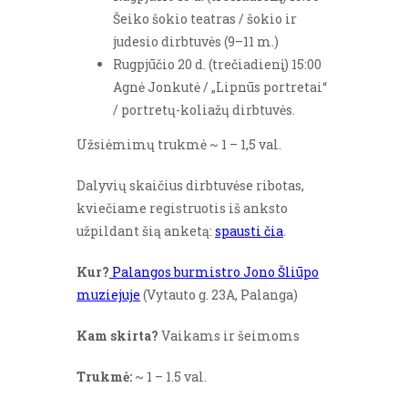
Šeiko šokio teatras / šokio ir
judesio dirbtuvės (9–11 m.)
Rugpjūčio 20 d. (trečiadienį) 15:00
Agnė Jonkutė / „Lipnūs portretai“
/ portretų-koliažų dirbtuvės.
Užsiėmimų trukmė ~ 1 – 1,5 val.
Dalyvių skaičius dirbtuvėse ribotas,
kviečiame registruotis iš anksto
užpildant šią anketą:
spausti čia
.
Kur?
Palangos burmistro Jono Šliūpo
muziejuje
(Vytauto g. 23A, Palanga)
Kam skirta?
Vaikams ir šeimoms
Trukmė:
~ 1 – 1.5 val.