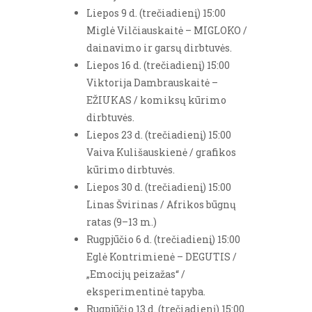
Liepos 9 d. (trečiadienį) 15:00
Miglė Vilčiauskaitė – MIGLOKO /
dainavimo ir garsų dirbtuvės.
Liepos 16 d. (trečiadienį) 15:00
Viktorija Dambrauskaitė –
EŽIUKAS / komiksų kūrimo
dirbtuvės.
Liepos 23 d. (trečiadienį) 15:00
Vaiva Kulišauskienė / grafikos
kūrimo dirbtuvės.
Liepos 30 d. (trečiadienį) 15:00
Linas Švirinas / Afrikos būgnų
ratas (9–13 m.)
Rugpjūčio 6 d. (trečiadienį) 15:00
Eglė Kontrimienė – DEGUTIS /
„Emocijų peizažas“ /
eksperimentinė tapyba.
Rugpjūčio 13 d. (trečiadienį) 15:00