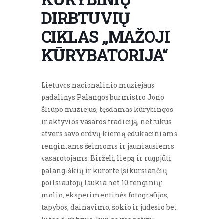
DIRBTUVIŲ
CIKLAS „MAŽOJI
KŪRYBATORIJA“
Lietuvos nacionalinio muziejaus
padalinys Palangos burmistro Jono
Šliūpo muziejus, tęsdamas kūrybingos
ir aktyvios vasaros tradiciją, netrukus
atvers savo erdvų kiemą edukaciniams
renginiams šeimoms ir jauniausiems
vasarotojams. Birželį, liepą ir rugpjūtį
palangiškių ir kurorte įsikursiančių
poilsiautojų laukia net 10 renginių:
molio, eksperimentinės fotografijos,
tapybos, dainavimo, šokio ir judesio bei