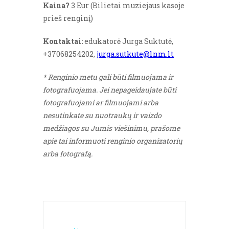
Kaina?
3 Eur (Bilietai muziejaus kasoje
prieš renginį)
Kontaktai:
edukatorė Jurga Suktutė,
+37068254202,
jurga.sutkute@lnm.lt
* Renginio metu gali būti filmuojama ir
fotografuojama. Jei nepageidaujate būti
fotografuojami ar filmuojami arba
nesutinkate su nuotraukų ir vaizdo
medžiagos su Jumis viešinimu, prašome
apie tai informuoti renginio organizatorių
arba fotografą.