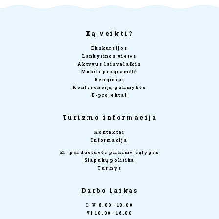
Ką veikti?
Ekskursijos
Lankytinos vietos
Aktyvus laisvalaikis
Mobili programėlė
Renginiai
Konferencijų galimybės
E-projektai
Turizmo informacija
Kontaktai
Informacija
El. parduotuvės pirkimo sąlygos
Slapukų politika
Turinys
Darbo laikas
I–V 8.00–18.00
VI 10.00–16.00