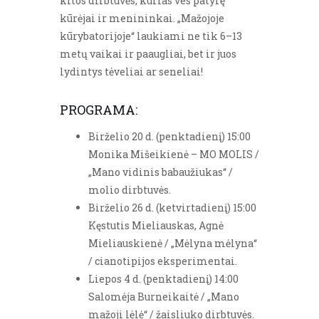
kitos dirbtuvės, kurias ves patyrę
kūrėjai ir menininkai. „Mažojoje
kūrybatorijoje“ laukiami ne tik 6–13
metų vaikai ir paaugliai, bet ir juos
lydintys tėveliai ar seneliai!
PROGRAMA:
Birželio 20 d. (penktadienį) 15:00
Monika Mišeikienė – MO MOLIS /
„Mano vidinis babaužiukas“ /
molio dirbtuvės.
Birželio 26 d. (ketvirtadienį) 15:00
Kęstutis Mieliauskas, Agnė
Mieliauskienė / „Mėlyna mėlyna“
/ cianotipijos eksperimentai.
Liepos 4 d. (penktadienį) 14:00
Salomėja Burneikaitė / „Mano
mažoji lėlė“ / žaisliuko dirbtuvės.