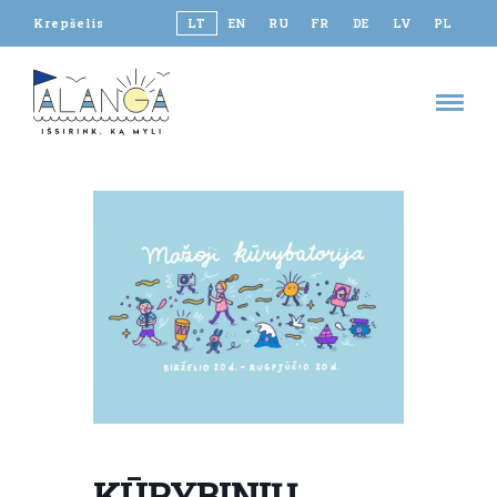
Krepšelis
LT
EN
RU
FR
DE
LV
PL
KŪRYBINIŲ