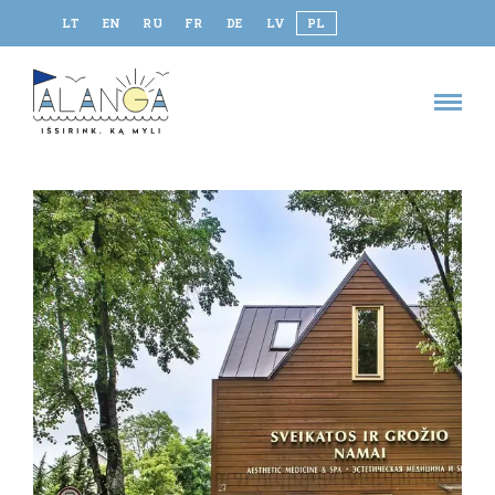
LT
EN
RU
FR
DE
LV
PL