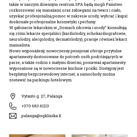
także w naszym dziennym centrum SPA będą mogli Państwo
rozkoszować się masażami oraz zabiegami na twarz i ciało,
uzyskać profesjonalną pomoc w zakresie urody, wybrać i kupić
doskonałe profesjonalne kosmetyki i perfumy.
W gabinecie lekarskim w „Domach zdrowia i urody” konsultują
się różni lekarze specjaliści (kardiolodzy, echokardiografowie,
neurolodzy, alergolodzy, dermatolodzy), pracuje również lekarz
manualista.
Nowo wyposažený, nowoczesny pensjonat oferuje przytulne
apartamenty dostosowane do potrzeb osób podróżujących w
parze, a także rodzin z małymi dziećmi, ponieważ apartamenty
wyposażone są w nowoczesne kuchnie i pralki. Dostępny jest
bezpłatny bezprzewodowy internet, a samochody można
zostawić na parkingu hotelowym.
Vytauto g. 27, Palanga
+370 683 61113
palanga@sgklinika.lt