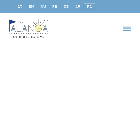
LT
EN
RU
FR
DE
LV
PL