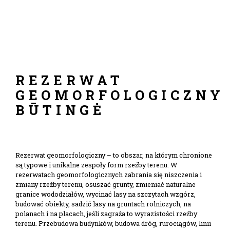
REZERWAT
GEOMORFOLOGICZNY
BŪTINGĖ
Rezerwat geomorfologiczny – to obszar, na którym chronione
są typowe i unikalne zespoły form rzeźby terenu. W
rezerwatach geomorfologicznych zabrania się niszczenia i
zmiany rzeźby terenu, osuszać grunty, zmieniać naturalne
granice wododziałów, wycinać lasy na szczytach wzgórz,
budować obiekty, sadzić lasy na gruntach rolniczych, na
polanach i na placach, jeśli zagraża to wyrazistości rzeźby
terenu. Przebudowa budynków, budowa dróg, rurociągów, linii