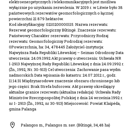
elektroenergetycznych i telekomunikacyjnych jest możliwa
wyłącznie po uzyskaniu zezwolenia. W 2019 r. w Litwie było 38
państwowych rezerwatów geomorfologicznych o łącznej
powierzchni 21 879 hektarów.
Kod identyfikacyjny: 0210200000115. Nazwa rezerwatu:
Rezerwat geomorfologiczny Būtingė. Znaczenie rezerwatu:
Państwowy Charakter rezerwatu: Przyrodniczy Rodzaj
rezerwatu: Geomorfologiczny Podrodzaj rezerwatu:
0Powierzchnia, ha: 34, 478445 Założyciel-instytucja:
Najwyższa Rada Republiki Litewskiej – Seimas Odrodzony Data
utworzenia: 24.09.1992 Akt prawny o utworzeniu: Uchwała NR
I-2913 Najwyższej Rady Republiki Litewskiej z dnia 24.09.1992 r.
(Žn., 1992, Nr. 30-913) Cel utworzenia: Zachowanie pasa wydm
nadmorskich Data wpisania do katastru: 24.07.2012 r., godz.
11:14:31 Międzynarodowe znaczenie obszaru chronionego lub
jego części: Brak Strefa buforowa: Akt prawny określający
aktualne granice rezerwatu (aktualna redakcja): Uchwała Rady
Ministrów Rzeczypospolitej Polskiej z dnia 24 września 1992 r.
nr I- 2913 (Žn., 1992, nr 30-913) Miejscowość: Powiat Klaipėda,
gmina Palanga
Palangos m., Palangos m. sav. (Būtingė, 34,48 ha)