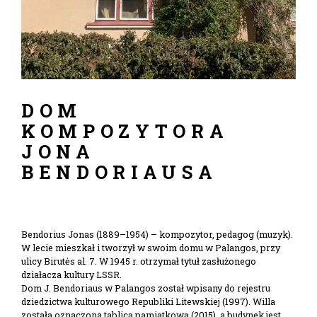
DOM
KOMPOZYTORA
JONA
BENDORIAUSA
Bendorius Jonas (1889–1954) – kompozytor, pedagog (muzyk).
W lecie mieszkał i tworzył w swoim domu w Palangos, przy
ulicy Birutės al. 7. W 1945 r. otrzymał tytuł zasłużonego
działacza kultury LSSR.
Dom J. Bendoriaus w Palangos został wpisany do rejestru
dziedzictwa kulturowego Republiki Litewskiej (1997). Willa
została oznaczona tablicą pamiątkową (2015), a budynek jest