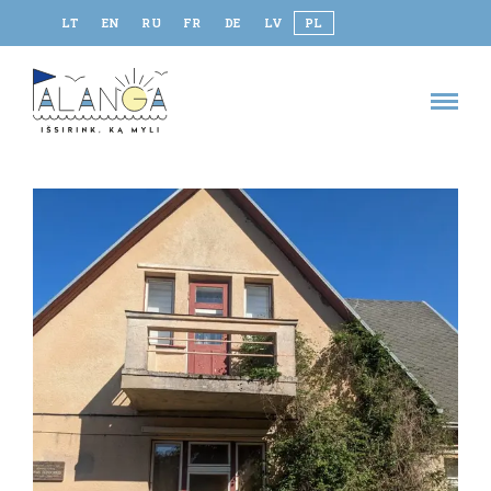
LT
EN
RU
FR
DE
LV
PL