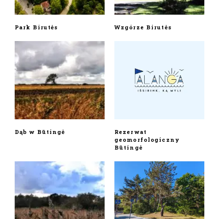
Park Birutės
Wzgórze Birutės
Dąb w Būtingė
Rezerwat
geomorfologiczny
Būtingė