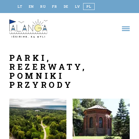
LT
EN
RU
FR
DE
LV
PL
PARKI,
REZERWATY,
POMNIKI
PRZYRODY