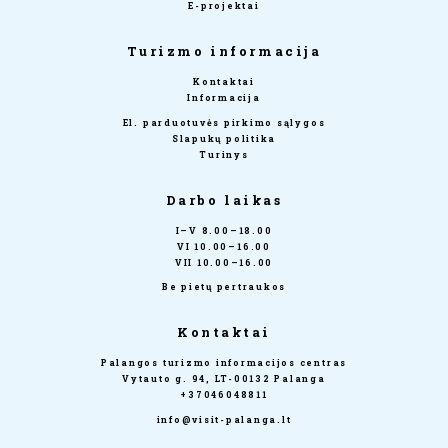
E-projektai
Turizmo informacija
Kontaktai
Informacija
El. parduotuvės pirkimo sąlygos
Slapukų politika
Turinys
Darbo laikas
I–V 8.00–18.00
VI 10.00–16.00
VII 10.00–16.00
Be pietų pertraukos
Kontaktai
Palangos turizmo informacijos centras
Vytauto g. 94, LT-00132 Palanga
+37046048811
info@visit-palanga.lt