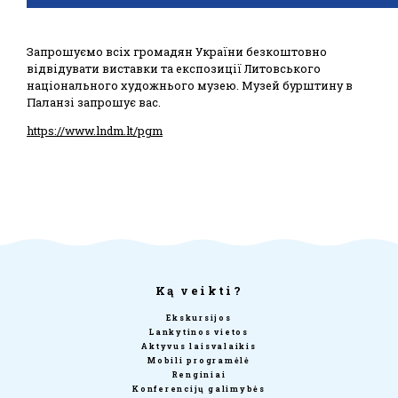
Запрошуємо всіх громадян України безкоштовно
відвідувати виставки та експозиції Литовського
національного художнього музею. Музей бурштину в
Паланзі запрошує вас.
https://www.lndm.lt/pgm
Ką veikti?
Ekskursijos
Lankytinos vietos
Aktyvus laisvalaikis
Mobili programėlė
Renginiai
Konferencijų galimybės