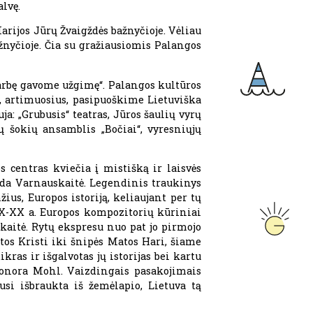
lvę.
arijos Jūrų Žvaigždės bažnyčioje. Vėliau
žnyčioje. Čia su gražiausiomis Palangos
 garbę gavome užgimę“. Palangos kultūros
s, artimuosius, pasipuoškime Lietuviška
a: „Grubusis“ teatras, Jūros šaulių vyrų
ų šokių ansamblis „Bočiai“, vyresniųjų
 centras kviečia į mistišką ir laisvės
ilda Varnauskaitė. Legendinis traukinys
us, Europos istoriją, keliaujant per tų
IX-XX a. Europos kompozitorių kūriniai
kaitė. Rytų ekspresu nuo pat jo pirmojo
os Kristi iki šnipės Matos Hari, šiame
ikras ir išgalvotas jų istorijas bei kartu
leonora Mohl. Vaizdingais pasakojimais
si išbraukta iš žemėlapio, Lietuva tą