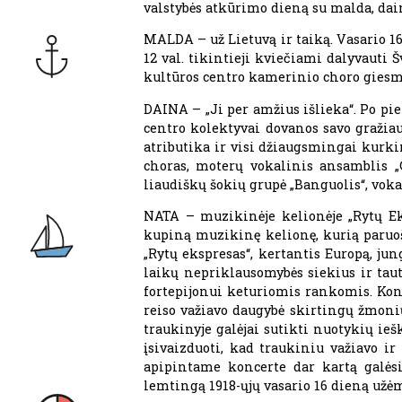
valstybės atkūrimo dieną su malda, dain
MALDA – už Lietuvą ir taiką. Vasario 16
12 val. tikintieji kviečiami dalyvauti
kultūros centro kamerinio choro giesmė
DAINA – „Ji per amžius išlieka“. Po pie
centro kolektyvai dovanos savo gražiau
atributika ir visi džiaugsmingai kurkim
choras, moterų vokalinis ansamblis „G
liaudiškų šokių grupė „Banguolis“, voka
NATA – muzikinėje kelionėje „Rytų Eks
kupiną muzikinę kelionę, kurią paruošė
„Rytų ekspresas“, kertantis Europą, ju
laikų nepriklausomybės siekius ir tau
fortepijonui keturiomis rankomis. Konc
reiso važiavo daugybė skirtingų žmoni
traukinyje galėjai sutikti nuotykių ieško
įsivaizduoti, kad traukiniu važiavo i
apipintame koncerte dar kartą galėsi
lemtingą 1918-ųjų vasario 16 dieną užė