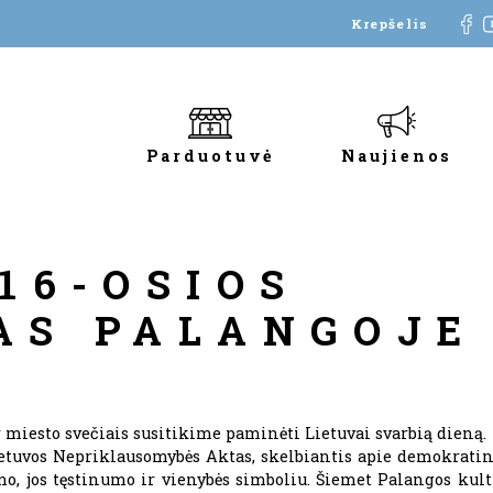
Krepšelis
Parduotuvė
Naujienos
16-OSIOS
AS PALANGOJE
 miesto svečiais susitikime paminėti Lietuvai svarbią dieną.
Lietuvos Nepriklausomybės Aktas, skelbiantis apie demokratin
mo, jos tęstinumo ir vienybės simboliu. Šiemet Palangos kul