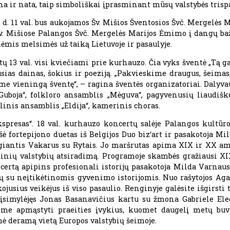
a ir nata, taip simboliškai įprasminant mūsų valstybės trispa
 d. 11 val. bus aukojamos Šv. Mišios Šventosios Švč. Mergelės M
 Šv. Mišiose Palangos Švč. Mergelės Marijos Ėmimo į dangų ba
mis melsimės už taiką Lietuvoje ir pasaulyje.
tų 13 val. visi kviečiami prie kurhauzo. Čia vyks šventė „Tą
sias dainas, šokius ir poeziją. „Pakvieskime draugus, šeima
e vieningą šventę“, – ragina šventės organizatoriai. Dalyvauj
uboja“, folkloro ansamblis „Mėguva“, pagyvenusių liaudišk
linis ansamblis „Eldija“, kamerinis choras.
presas“. 18 val. kurhauzo koncertų salėje Palangos kultūros
 fortepijono duetas iš Belgijos Duo biz‘art ir pasakotoja M
ngiantis Vakarus su Rytais. Jo maršrutas apima XIX ir XX amži
tinių valstybių atsiradimą. Programoje skambės gražiausi X
ertą apipins profesionali istorijų pasakotoja Milda Varnaus
ų su neįtikėtinomis gyvenimo istorijomis. Nuo rašytojos Agat
jusius veikėjus iš viso pasaulio. Renginyje galėsite išgirsti t
r įsimylėjęs Jonas Basanavičius kartu su žmona Gabriele E
me apmąstyti praeities įvykius, kuomet daugelį metų buvu
mė deramą vietą Europos valstybių šeimoje.