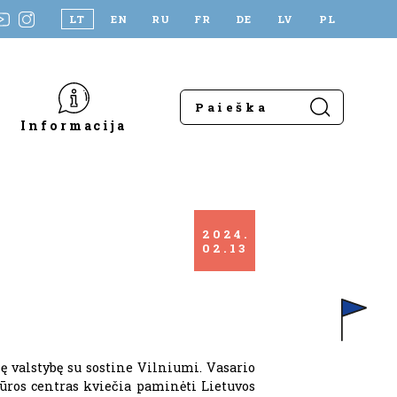
LT
EN
RU
FR
DE
LV
PL
Informacija
2024
02
13
ę valstybę su sostine Vilniumi. Vasario
tūros centras kviečia paminėti Lietuvos