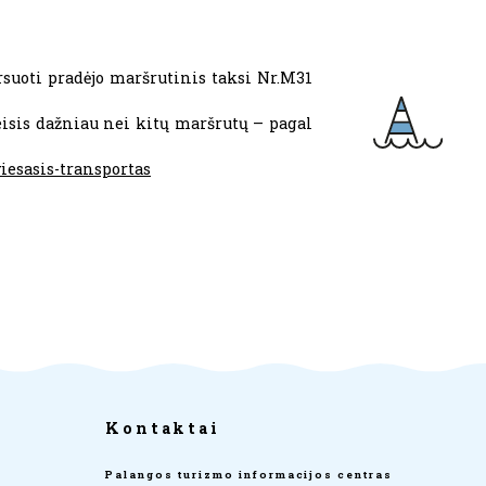
rsuoti pradėjo maršrutinis taksi Nr.M31
eisis dažniau nei kitų maršrutų – pagal
iesasis-transportas
Kontaktai
Palangos turizmo informacijos centras