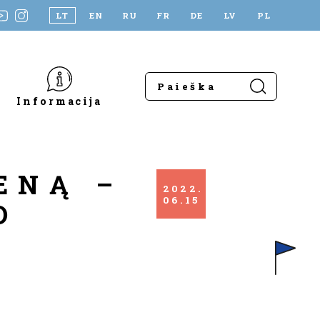
LT
EN
RU
FR
DE
LV
PL
Informacija
ENĄ –
2022
06
15
O