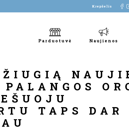
Krepšelis
Parduotuvė
Naujienos
DŽIUGIĄ NAUJI
I PALANGOS OR
IEŠUOJU
RTU TAPS DAR
IAU