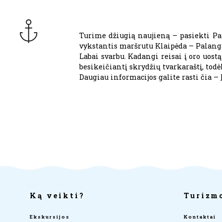
Turime džiugią naujieną – pasiekti Pal
vykstantis maršrutu Klaipėda – Palanga
Labai svarbu. Kadangi reisai į oro uos
besikeičiantį skrydžių tvarkaraštį, todė
Daugiau informacijos galite rasti čia –
Ką veikti?
Turizm
Ekskursijos
Kontaktai