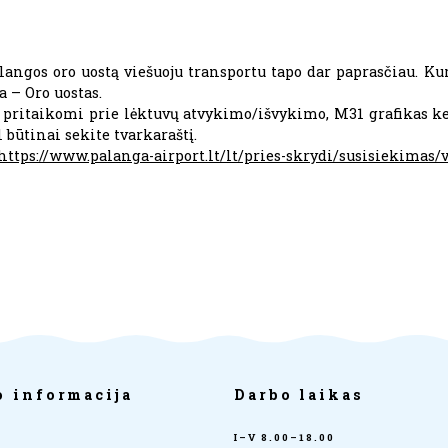
angos oro uostą viešuoju transportu tapo dar paprasčiau. Ku
 – Oro uostas.
tą pritaikomi prie lėktuvų atvykimo/išvykimo, M31 grafikas k
l būtinai sekite tvarkaraštį.
https://www.palanga-airport.lt/lt/pries-skrydi/susisiekimas/v
o informacija
Darbo laikas
I–V 8.00–18.00