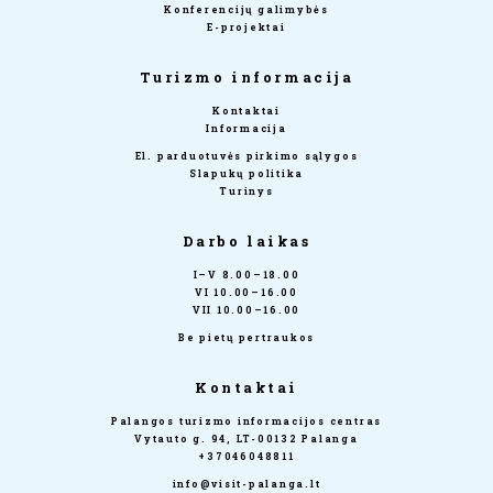
Konferencijų galimybės
E-projektai
Turizmo informacija
Kontaktai
Informacija
El. parduotuvės pirkimo sąlygos
Slapukų politika
Turinys
Darbo laikas
I–V 8.00–18.00
VI 10.00–16.00
VII 10.00–16.00
Be pietų pertraukos
Kontaktai
Palangos turizmo informacijos centras
Vytauto g. 94, LT-00132 Palanga
+37046048811
info@visit-palanga.lt