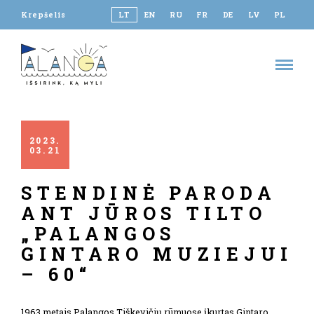
Krepšelis
LT
EN
RU
FR
DE
LV
PL
2023
03
21
STENDINĖ PARODA
ANT JŪROS TILTO
„PALANGOS
GINTARO MUZIEJUI
– 60“
1963 metais Palangos Tiškevičių rūmuose įkurtas Gintaro