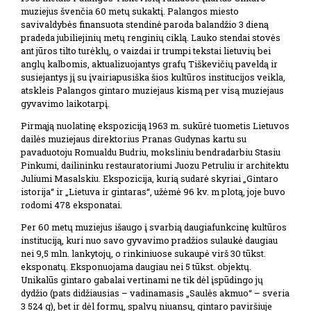
muziejus švenčia 60 metų sukaktį. Palangos miesto
savivaldybės finansuota stendinė paroda balandžio 3 dieną
pradeda jubiliejinių metų renginių ciklą. Lauko stendai stovės
ant jūros tilto turėklų, o vaizdai ir trumpi tekstai lietuvių bei
anglų kalbomis, aktualizuojantys grafų Tiškevičių paveldą ir
susiejantys jį su įvairiapusiška šios kultūros institucijos veikla,
atskleis Palangos gintaro muziejaus kismą per visą muziejaus
gyvavimo laikotarpį.
Pirmąją nuolatinę ekspoziciją 1963 m. sukūrė tuometis Lietuvos
dailės muziejaus direktorius Pranas Gudynas kartu su
pavaduotoju Romualdu Budriu, moksliniu bendradarbiu Stasiu
Pinkumi, dailininku restauratoriumi Juozu Petruliu ir architektu
Juliumi Masalskiu. Ekspozicija, kurią sudarė skyriai „Gintaro
istorija“ ir „Lietuva ir gintaras“, užėmė 96 kv. m plotą, joje buvo
rodomi 478 eksponatai.
Per 60 metų muziejus išaugo į svarbią daugiafunkcinę kultūros
instituciją, kuri nuo savo gyvavimo pradžios sulaukė daugiau
nei 9,5 mln. lankytojų, o rinkiniuose sukaupė virš 30 tūkst.
eksponatų. Eksponuojama daugiau nei 5 tūkst. objektų.
Unikalūs gintaro gabalai vertinami ne tik dėl įspūdingo jų
dydžio (pats didžiausias – vadinamasis „Saulės akmuo“ – sveria
3 524 g), bet ir dėl formų, spalvų niuansų, gintaro paviršiuje