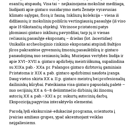
esančių atspaudų. Visa tai – neįkainojama mokslinė medžiaga,
liudijanti apie gintaro susidarymo metu Žemėje vyravusias
klimato sąlygas, florą ir fauną. Inkliuzų kolekcija – viena iš
didžiausių ir moksliniu požiūriu vertingiausių pasaulyje (iš viso
apie 15 tūkstančių objektų). Vitrinose pristatomi patys
įdomiausi gintaro inkliuzų pavyzdžiai, tarp jų ir vienas
rečiausių pasaulyje eksponatų – driežas (lot.
lacertidae)
.
Unikalūs archeologinio rinkinio eksponatai atspindi Baltijos
jūros pakrantėse gyvenusių žmonių pasaulėžiūrą ir gintaro
panaudojimą nuo seniausių laikų. Muziejaus vertybės liudija ir
apie XVI–XVII a. gintaro apdirbėjų meistriškumą, supažindina
su XIXa. pab.- XXa. pr. Palangos gintaro dirbtuvių gaminiais
Pristatoma ir XIX a. pab. gintaro apdirbimui naudota įranga.
Daug vietos skirta XX a. II p. gintaro meistrų bei profesionalių
dailininkų kūrybai. Pateikiama visa gintaro papuošalų paletė –
nuo serijinių XX a. 6–8 dešimtmečio dirbinių iki žinomų
autorių XX a. pab.–XXI a. pr. sukurtų autorinių darbų.
Ekspoziciją pagyvina interaktyvūs elementai.
Parodą lydi ekskursinė-edukacinė programa, orientuota į
įvairias amžiaus grupes, ypač akcentuojant veiklas
neįgaliesiems.