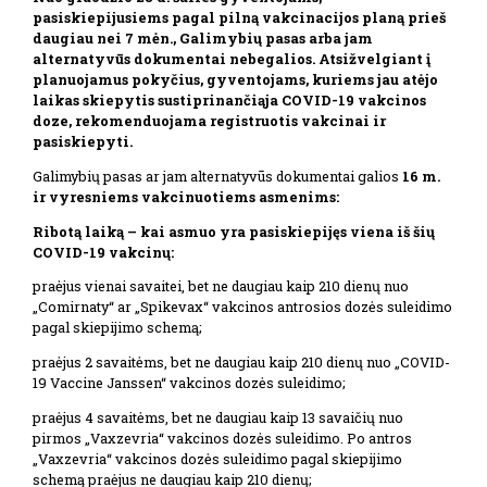
pasiskiepijusiems pagal pilną vakcinacijos planą prieš
daugiau nei 7 mėn., Galimybių pasas arba jam
alternatyvūs dokumentai nebegalios. Atsižvelgiant į
planuojamus pokyčius, gyventojams, kuriems jau atėjo
laikas skiepytis sustiprinančiąja COVID-19 vakcinos
doze, rekomenduojama registruotis vakcinai ir
pasiskiepyti.
Galimybių pasas ar jam alternatyvūs dokumentai galios
16 m.
ir vyresniems vakcinuotiems asmenims:
Ribotą laiką – kai asmuo yra pasiskiepijęs viena iš šių
COVID-19 vakcinų:
praėjus vienai savaitei, bet ne daugiau kaip 210 dienų nuo
„Comirnaty“ ar „Spikevax“ vakcinos antrosios dozės suleidimo
pagal skiepijimo schemą;
praėjus 2 savaitėms, bet ne daugiau kaip 210 dienų nuo „COVID-
19 Vaccine Janssen“ vakcinos dozės suleidimo;
praėjus 4 savaitėms, bet ne daugiau kaip 13 savaičių nuo
pirmos „Vaxzevria“ vakcinos dozės suleidimo. Po antros
„Vaxzevria“ vakcinos dozės suleidimo pagal skiepijimo
schemą praėjus ne daugiau kaip 210 dienų;