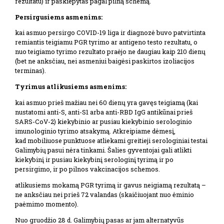
rezultatu) ir paskiepytas pagal pilną schemą.
Persirgusiems asmenims:
kai asmuo persirgo COVID-19 liga ir diagnozė buvo patvirtinta
remiantis teigiamu PGR tyrimo ar antigeno testo rezultatu, o
nuo teigiamo tyrimo rezultato praėjo ne daugiau kaip 210 dienų
(bet ne anksčiau, nei asmeniui baigėsi paskirtos izoliacijos
terminas).
Tyrimus atlikusiems asmenims:
kai asmuo prieš mažiau nei 60 dienų yra gavęs teigiamą (kai
nustatomi anti-S, anti-S1 arba anti-RBD IgG antikūnai prieš
SARS-CoV-2) kiekybinio ar pusiau kiekybinio serologinio
imunologinio tyrimo atsakymą. Atkreipiame dėmesį,
kad mobiliuose punktuose atliekami greitieji serologiniai testai
Galimybių pasui nėra tinkami. Šalies gyventojai gali atlikti
kiekybinį ir pusiau kiekybinį serologinį tyrimą ir po
persirgimo, ir po pilnos vakcinacijos schemos.
atlikusiems mokamą PGR tyrimą ir gavus neigiamą rezultatą –
ne anksčiau nei prieš 72 valandas (skaičiuojant nuo ėminio
paėmimo momento).
Nuo gruodžio 28 d. Galimybių pasas ar jam alternatyvūs