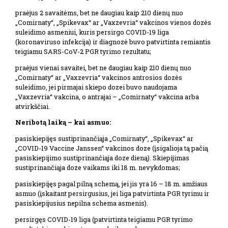
praėjus 2 savaitėms, bet ne daugiau kaip 210 dienų nuo
„Comirnaty“, „Spikevax“ ar „Vaxzevria“ vakcinos vienos dozės
suleidimo asmeniui, kuris persirgo COVID-19 liga
(koronaviruso infekcija) ir diagnozė buvo patvirtinta remiantis
teigiamu SARS-CoV-2 PGR tyrimo rezultatu;
praėjus vienai savaitei, bet ne daugiau kaip 210 dienų nuo
„Comirnaty“ ar „Vaxzevria“ vakcinos antrosios dozės
suleidimo, jei pirmajai skiepo dozei buvo naudojama
„Vaxzevria“ vakcina, o antrajai – „Comirnaty“ vakcina arba
atvirkščiai.
Neribotą laiką – kai asmuo:
pasiskiepijęs sustiprinančiąja „Comirnaty“, „Spikevax“ ar
„COVID-19 Vaccine Janssen“ vakcinos doze (įsigalioja tą pačią
pasiskiepijimo sustiprinančiąja doze dieną). Skiepijimas
sustiprinančiąja doze vaikams iki 18 m. nevykdomas;
pasiskiepijęs pagal pilną schemą, jei jis yra 16 – 18 m. amžiaus
asmuo (įskaitant persirgusius, jei liga patvirtinta PGR tyrimu ir
pasiskiepijusius nepilna schema asmenis).
persirgęs COVID-19 liga (patvirtinta teigiamu PGR tyrimo