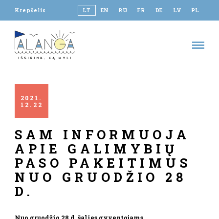
Krepšelis
LT
EN
RU
FR
DE
LV
PL
2021
12
22
SAM INFORMUOJA
APIE GALIMYBIŲ
PASO PAKEITIMUS
NUO GRUODŽIO 28
D.
Nuo gruodžio 28 d. šalies gyventojams,