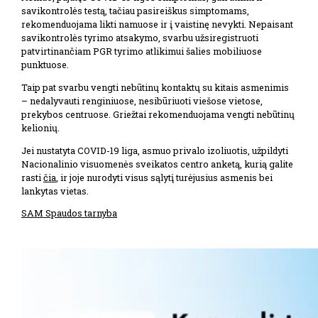
savikontrolės testą, tačiau pasireiškus simptomams,
rekomenduojama likti namuose ir į vaistinę nevykti. Nepaisant
savikontrolės tyrimo atsakymo, svarbu užsiregistruoti
patvirtinančiam PGR tyrimo atlikimui šalies mobiliuose
punktuose.
Taip pat svarbu vengti nebūtinų kontaktų su kitais asmenimis
– nedalyvauti renginiuose, nesibūriuoti viešose vietose,
prekybos centruose. Griežtai rekomenduojama vengti nebūtinų
kelionių.
Jei nustatyta COVID-19 liga, asmuo privalo izoliuotis, užpildyti
Nacionalinio visuomenės sveikatos centro anketą, kurią galite
rasti
čia
, ir joje nurodyti visus sąlytį turėjusius asmenis bei
lankytas vietas.
SAM Spaudos tarnyba