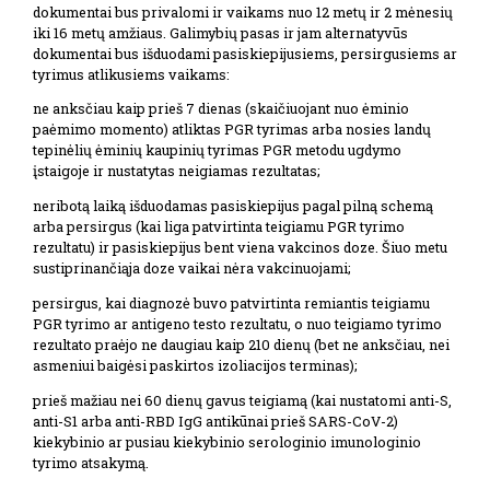
dokumentai bus privalomi ir vaikams nuo 12 metų ir 2 mėnesių
iki 16 metų amžiaus. Galimybių pasas ir jam alternatyvūs
dokumentai bus išduodami pasiskiepijusiems, persirgusiems ar
tyrimus atlikusiems vaikams:
ne anksčiau kaip prieš 7 dienas (skaičiuojant nuo ėminio
paėmimo momento) atliktas PGR tyrimas arba nosies landų
tepinėlių ėminių kaupinių tyrimas PGR metodu ugdymo
įstaigoje ir nustatytas neigiamas rezultatas;
neribotą laiką išduodamas pasiskiepijus pagal pilną schemą
arba persirgus (kai liga patvirtinta teigiamu PGR tyrimo
rezultatu) ir pasiskiepijus bent viena vakcinos doze. Šiuo metu
sustiprinančiąja doze vaikai nėra vakcinuojami;
persirgus, kai diagnozė buvo patvirtinta remiantis teigiamu
PGR tyrimo ar antigeno testo rezultatu, o nuo teigiamo tyrimo
rezultato praėjo ne daugiau kaip 210 dienų (bet ne anksčiau, nei
asmeniui baigėsi paskirtos izoliacijos terminas);
prieš mažiau nei 60 dienų gavus teigiamą (kai nustatomi anti-S,
anti-S1 arba anti-RBD IgG antikūnai prieš SARS-CoV-2)
kiekybinio ar pusiau kiekybinio serologinio imunologinio
tyrimo atsakymą.