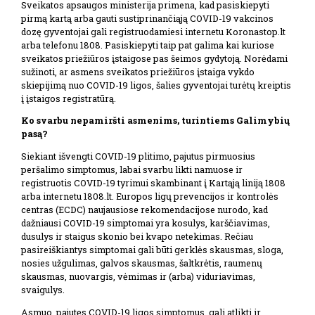
Sveikatos apsaugos ministerija primena, kad pasiskiepyti
pirmą kartą arba gauti sustiprinančiąją COVID-19 vakcinos
dozę gyventojai gali registruodamiesi internetu Koronastop.lt
arba telefonu 1808. Pasiskiepyti taip pat galima kai kuriose
sveikatos priežiūros įstaigose pas šeimos gydytoją. Norėdami
sužinoti, ar asmens sveikatos priežiūros įstaiga vykdo
skiepijimą nuo COVID-19 ligos, šalies gyventojai turėtų kreiptis
į įstaigos registratūrą.
Ko svarbu nepamiršti asmenims, turintiems Galimybių
pasą?
Siekiant išvengti COVID-19 plitimo, pajutus pirmuosius
peršalimo simptomus, labai svarbu likti namuose ir
registruotis COVID-19 tyrimui skambinant į Kartąją liniją 1808
arba internetu 1808.lt. Europos ligų prevencijos ir kontrolės
centras (ECDC) naujausiose rekomendacijose nurodo, kad
dažniausi COVID-19 simptomai yra kosulys, karščiavimas,
dusulys ir staigus skonio bei kvapo netekimas. Rečiau
pasireiškiantys simptomai gali būti gerklės skausmas, sloga,
nosies užgulimas, galvos skausmas, šaltkrėtis, raumenų
skausmas, nuovargis, vėmimas ir (arba) viduriavimas,
svaigulys.
Asmuo, pajutęs COVID-19 ligos simptomus, gali atlikti ir