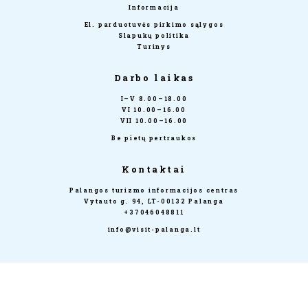
Informacija
El. parduotuvės pirkimo sąlygos
Slapukų politika
Turinys
Darbo laikas
I–V 8.00–18.00
VI 10.00–16.00
VII 10.00–16.00
Be pietų pertraukos
Kontaktai
Palangos turizmo informacijos centras
Vytauto g. 94, LT-00132 Palanga
+37046048811
info@visit-palanga.lt