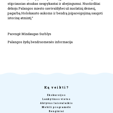
stipriausias atsakas neapykantai ir abejingumui. Nuoširdžiai
dėkoju Palangos miesto savivaldybei už nuolatinį dėmesį,
pagarbą Holokausto aukoms ir bendrą įsipareigojimą saugoti
istorinę atmintį.“
Parengė Mindaugas Surblys
Palangos žydų bendruomenės informacija
Ką veikti?
Ekskursijos
Lankytinos vietos
Aktyvus laisvalaikis
Mobili programėlė
Renginiai