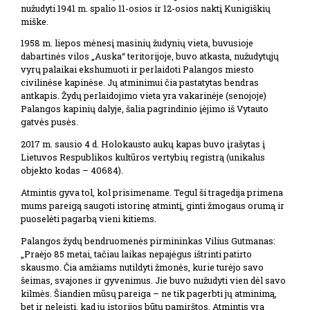
nužudyti 1941 m. spalio 11-osios ir 12-osios naktį Kunigiškių
miške.
1958 m. liepos mėnesį masinių žudynių vieta, buvusioje
dabartinės vilos „Auska“ teritorijoje, buvo atkasta, nužudytųjų
vyrų palaikai ekshumuoti ir perlaidoti Palangos miesto
civilinėse kapinėse. Jų atminimui čia pastatytas bendras
antkapis. Žydų perlaidojimo vieta yra vakarinėje (senojoje)
Palangos kapinių dalyje, šalia pagrindinio įėjimo iš Vytauto
gatvės pusės.
2017 m. sausio 4 d. Holokausto aukų kapas buvo įrašytas į
Lietuvos Respublikos kultūros vertybių registrą (unikalus
objekto kodas – 40684).
Atmintis gyva tol, kol prisimename. Tegul ši tragedija primena
mums pareigą saugoti istorinę atmintį, ginti žmogaus orumą ir
puoselėti pagarbą vieni kitiems.
Palangos žydų bendruomenės pirmininkas Vilius Gutmanas:
„Praėjo 85 metai, tačiau laikas nepajėgus ištrinti patirto
skausmo. Čia amžiams nutildyti žmonės, kurie turėjo savo
šeimas, svajones ir gyvenimus. Jie buvo nužudyti vien dėl savo
kilmės. Šiandien mūsų pareiga – ne tik pagerbti jų atminimą,
bet ir neleisti, kad jų istorijos būtų pamirštos. Atmintis yra