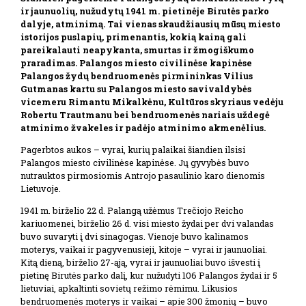
ir jaunuolių, nužudytų 1941 m. pietinėje Birutės parko
dalyje, atminimą. Tai vienas skaudžiausių mūsų miesto
istorijos puslapių, primenantis, kokią kainą gali
pareikalauti neapykanta, smurtas ir žmogiškumo
praradimas. Palangos miesto civilinėse kapinėse
Palangos žydų bendruomenės pirmininkas Vilius
Gutmanas kartu su Palangos miesto savivaldybės
vicemeru Rimantu Mikalkėnu, Kultūros skyriaus vedėju
Robertu Trautmanu bei bendruomenės nariais uždegė
atminimo žvakeles ir padėjo atminimo akmenėlius.
Pagerbtos aukos – vyrai, kurių palaikai šiandien ilsisi
Palangos miesto civilinėse kapinėse. Jų gyvybės buvo
nutrauktos pirmosiomis Antrojo pasaulinio karo dienomis
Lietuvoje.
1941 m. birželio 22 d. Palangą užėmus Trečiojo Reicho
kariuomenei, birželio 26 d. visi miesto žydai per dvi valandas
buvo suvaryti į dvi sinagogas. Vienoje buvo kalinamos
moterys, vaikai ir pagyvenusieji, kitoje – vyrai ir jaunuoliai.
Kitą dieną, birželio 27-ąją, vyrai ir jaunuoliai buvo išvesti į
pietinę Birutės parko dalį, kur nužudyti 106 Palangos žydai ir 5
lietuviai, apkaltinti sovietų režimo rėmimu. Likusios
bendruomenės moterys ir vaikai – apie 300 žmonių – buvo