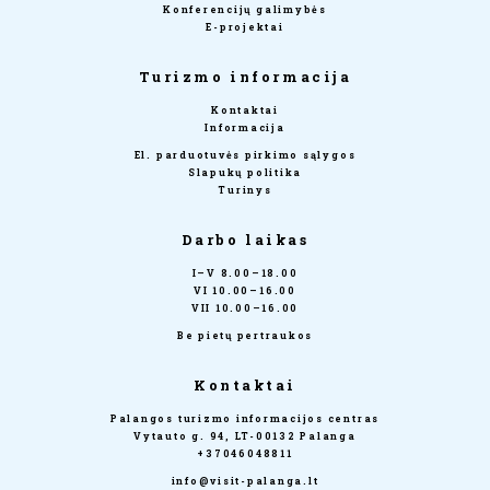
Konferencijų galimybės
E-projektai
Turizmo informacija
Kontaktai
Informacija
El. parduotuvės pirkimo sąlygos
Slapukų politika
Turinys
Darbo laikas
I–V 8.00–18.00
VI 10.00–16.00
VII 10.00–16.00
Be pietų pertraukos
Kontaktai
Palangos turizmo informacijos centras
Vytauto g. 94, LT-00132 Palanga
+37046048811
info@visit-palanga.lt