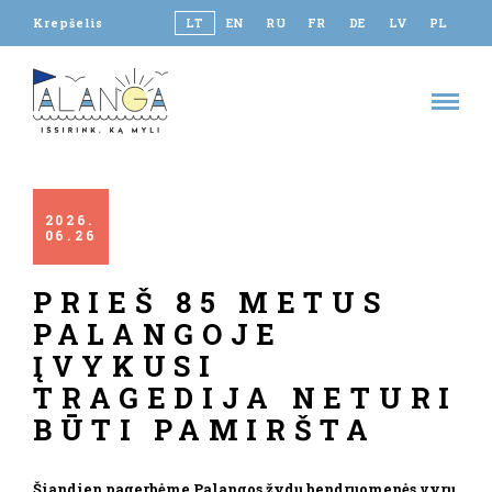
Krepšelis
LT
EN
RU
FR
DE
LV
PL
2026
06
26
PRIEŠ 85 METUS
PALANGOJE
ĮVYKUSI
TRAGEDIJA NETURI
BŪTI PAMIRŠTA
Šiandien pagerbėme Palangos žydų bendruomenės vyrų