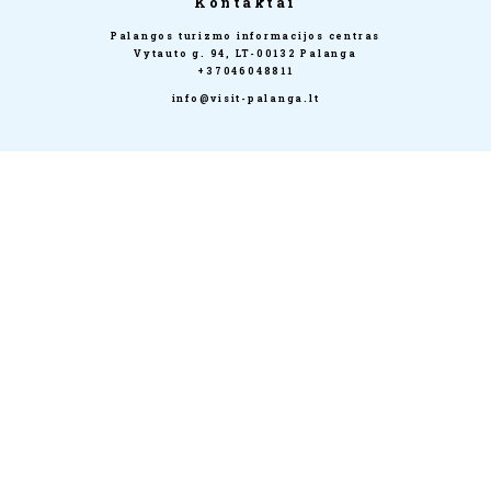
Kontaktai
Palangos turizmo informacijos centras
Vytauto g. 94, LT-00132 Palanga
+37046048811
info@visit-palanga.lt