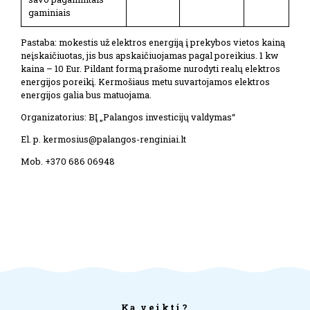
gaminiais
Pastaba: mokestis už elektros energiją į prekybos vietos kainą
neįskaičiuotas, jis bus apskaičiuojamas pagal poreikius. 1 kw
kaina – 10 Eur. Pildant formą prašome nurodyti realų elektros
energijos poreikį. Kermošiaus metu suvartojamos elektros
energijos galia bus matuojama.
Organizatorius: BĮ „Palangos investicijų valdymas“
El. p. kermosius@palangos-renginiai.lt
Mob. +370 686 06948
Ką veikti?