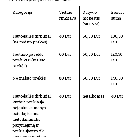
Kategorija
Vietinė
Dalyvio
Bendra
rinkliava
mokestis
suma
(su PVM)
Tautodailės dirbiniai
40 Eur
60,50 Eur
100,50
(ne maisto prekės)
Eur
Tautinio paveldo
60 Eur
60,50 Eur
120,50
produktai (maisto
Eur
prekės)
Ne maisto prekės
80 Eur
60,50 Eur
140,50
Eur
Tautodailės dirbiniai,
40 Eur
netaikomas
40 Eur
kuriais prekiauja
neįgalūs asmenys,
pateikę turimą
tautodailininko
pažymėjimą ir
prekiaujantys tik
savo pagamintais