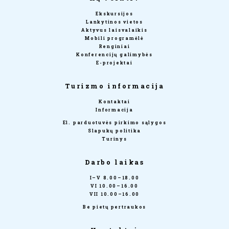
Ekskursijos
Lankytinos vietos
Aktyvus laisvalaikis
Mobili programėlė
Renginiai
Konferencijų galimybės
E-projektai
Turizmo informacija
Kontaktai
Informacija
El. parduotuvės pirkimo sąlygos
Slapukų politika
Turinys
Darbo laikas
I–V 8.00–18.00
VI 10.00–16.00
VII 10.00–16.00
Be pietų pertraukos