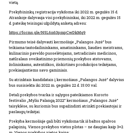
vietą.
Prekybininkų registracija vykdoma iki 2022 m. gegužės 15 d.
Atrankoje dalyvauja visi prekybininkai, iki 2022 m. gegužės 15
d. pateikę teisingai užpildytą anketą adresu:
https://forms.gle/N5L6n63pmpCwDkMq9
Pirmumo teisė dalyvauti kermošiuje „Palangos Juzė“ bus
teikiama tautodailininkams, amatininkams, liaudies meistrams,
kulinarinio paveldo puoselėtojams, netradicinės medicinos,
natūralaus sveikatinimo priemonių prekybos atstovams,
žolininkams, autentiškos, išskirtinės produkcijos teikėjams,
prekiaujantiems savo gaminiais.
Su atrinktais kandidatais į kermošiaus „Palangos Juzė“ dalyvius
bus susisiekta iki 2022 m. gegužės 22 d. 15:00 val.
Detali prekybos tvarka ir sąlygos pateikiamos Kurorto
festivalio „Myliu Palangą 2022“ kermošiaus „Palangos Juzė“
taisyklėse, su kuriomis bus supažindinti atrinkti prekiautojai ir
paslaugų teikėjai.
Prekyba kermošiuje gali būti vykdoma tik iš baltos spalvos
palapinių. Vienos prekybos vietos plotas – ne daugiau kaip 3×2
m. Vienos prekybos vietos kaina: