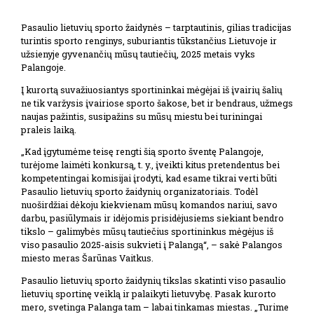
Pasaulio lietuvių sporto žaidynės – tarptautinis, gilias tradicijas
turintis sporto renginys, suburiantis tūkstančius Lietuvoje ir
užsienyje gyvenančių mūsų tautiečių, 2025 metais vyks
Palangoje.
Į kurortą suvažiuosiantys sportininkai mėgėjai iš įvairių šalių
ne tik varžysis įvairiose sporto šakose, bet ir bendraus, užmegs
naujas pažintis, susipažins su mūsų miestu bei turiningai
praleis laiką.
„Kad įgytumėme teisę rengti šią sporto šventę Palangoje,
turėjome laimėti konkursą, t. y., įveikti kitus pretendentus bei
kompetentingai komisijai įrodyti, kad esame tikrai verti būti
Pasaulio lietuvių sporto žaidynių organizatoriais. Todėl
nuoširdžiai dėkoju kiekvienam mūsų komandos nariui, savo
darbu, pasiūlymais ir idėjomis prisidėjusiems siekiant bendro
tikslo – galimybės mūsų tautiečius sportininkus mėgėjus iš
viso pasaulio 2025-aisis sukvieti į Palangą“, – sakė Palangos
miesto meras Šarūnas Vaitkus.
Pasaulio lietuvių sporto žaidynių tikslas skatinti viso pasaulio
lietuvių sportinę veiklą ir palaikyti lietuvybę. Pasak kurorto
mero, svetinga Palanga tam – labai tinkamas miestas. „Turime