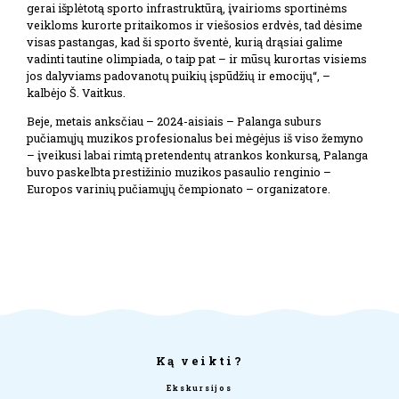
gerai išplėtotą sporto infrastruktūrą, įvairioms sportinėms
veikloms kurorte pritaikomos ir viešosios erdvės, tad dėsime
visas pastangas, kad ši sporto šventė, kurią drąsiai galime
vadinti tautine olimpiada, o taip pat – ir mūsų kurortas visiems
jos dalyviams padovanotų puikių įspūdžių ir emocijų“, –
kalbėjo Š. Vaitkus.
Beje, metais anksčiau – 2024-aisiais – Palanga suburs
pučiamųjų muzikos profesionalus bei mėgėjus iš viso žemyno
– įveikusi labai rimtą pretendentų atrankos konkursą, Palanga
buvo paskelbta prestižinio muzikos pasaulio renginio –
Europos varinių pučiamųjų čempionato – organizatore.
Ką veikti?
Ekskursijos