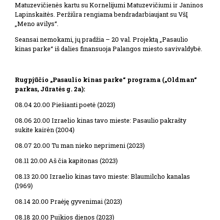
Matuzevičienės kartu su Kornelijumi Matuzevičiumi ir Janinos
Lapinskaitės. Peržiūra rengiama bendradarbiaujant su VšĮ
„Meno avilys“.
Seansai nemokami, jų pradžia – 20 val. Projektą „Pasaulio
kinas parke“ iš dalies finansuoja Palangos miesto savivaldybė.
Rugpjūčio
„Pasaulio kinas parke“
programa („Oldman“
parkas, Jūratės g.
2a)
:
08.04 20.00 Piešianti poetė (2023)
08.06 20.00 Izraelio kinas tavo mieste: Pasaulio pakrašty
sukite kairėn (2004)
08.07 20.00 Tu man nieko neprimeni (2023)
08.11 20.00 Aš čia kapitonas (2023)
08.13 20.00 Izraelio kinas tavo mieste: Blaumilcho kanalas
(1969)
08.14 20.00 Praėję gyvenimai (2023)
08.18 20.00 Puikios dienos (2023)