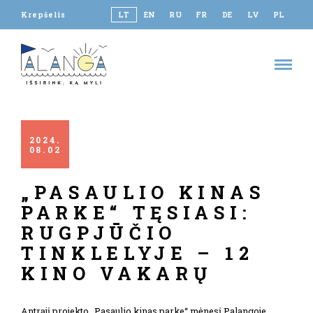
Krepšelis
LT
EN
RU
FR
DE
LV
PL
2024
08
02
„PASAULIO KINAS
PARKE“ TĘSIASI:
RUGPJŪČIO
TINKLELYJE – 12
KINO VAKARŲ
Antrąjį projekto „Pasaulio kinas parke“ mėnesį Palangoje