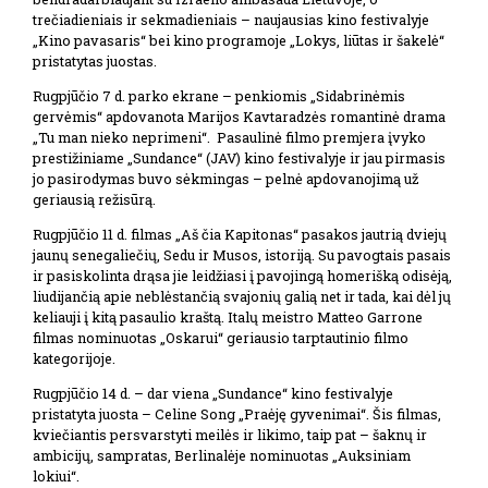
trečiadieniais ir sekmadieniais – naujausias kino festivalyje
„Kino pavasaris“ bei kino programoje „Lokys, liūtas ir šakelė“
pristatytas juostas.
Rugpjūčio 7 d. parko ekrane – penkiomis „Sidabrinėmis
gervėmis“ apdovanota Marijos Kavtaradzės romantinė drama
„Tu man nieko neprimeni“. Pasaulinė filmo premjera įvyko
prestižiniame „Sundance“ (JAV) kino festivalyje ir jau pirmasis
jo pasirodymas buvo sėkmingas – pelnė apdovanojimą už
geriausią režisūrą.
Rugpjūčio 11 d. filmas „Aš čia Kapitonas“ pasakos jautrią dviejų
jaunų senegaliečių, Sedu ir Musos, istoriją. Su pavogtais pasais
ir pasiskolinta drąsa jie leidžiasi į pavojingą homerišką odisėją,
liudijančią apie neblėstančią svajonių galią net ir tada, kai dėl jų
keliauji į kitą pasaulio kraštą. Italų meistro Matteo Garrone
filmas nominuotas „Oskarui“ geriausio tarptautinio filmo
kategorijoje.
Rugpjūčio 14 d. – dar viena „Sundance“ kino festivalyje
pristatyta juosta – Celine Song „Praėję gyvenimai“. Šis filmas,
kviečiantis persvarstyti meilės ir likimo, taip pat – šaknų ir
ambicijų, sampratas, Berlinalėje nominuotas „Auksiniam
lokiui“.