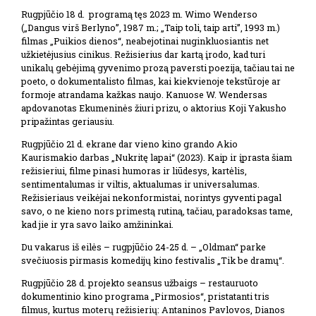
Rugpjūčio 18 d. programą tęs 2023 m. Wimo Wenderso
(„Dangus virš Berlyno”, 1987 m.; „Taip toli, taip arti”, 1993 m.)
filmas „Puikios dienos“, neabejotinai nuginkluosiantis net
užkietėjusius cinikus. Režisierius dar kartą įrodo, kad turi
unikalų gebėjimą gyvenimo prozą paversti poezija, tačiau tai ne
poeto, o dokumentalisto filmas, kai kiekvienoje tekstūroje ar
formoje atrandama kažkas naujo. Kanuose W. Wendersas
apdovanotas Ekumeninės žiuri prizu, o aktorius Koji Yakusho
pripažintas geriausiu.
Rugpjūčio 21 d. ekrane dar vieno kino grando Akio
Kaurismakio darbas „Nukritę lapai“ (2023). Kaip ir įprasta šiam
režisieriui, filme pinasi humoras ir liūdesys, kartėlis,
sentimentalumas ir viltis, aktualumas ir universalumas.
Režisieriaus veikėjai nekonformistai, norintys gyventi pagal
savo, o ne kieno nors primestą rutiną, tačiau, paradoksas tame,
kad jie ir yra savo laiko amžininkai.
Du vakarus iš eilės – rugpjūčio 24-25 d. – „Oldman“ parke
svečiuosis pirmasis komedijų kino festivalis „Tik be dramų“.
Rugpjūčio 28 d. projekto seansus užbaigs – restauruoto
dokumentinio kino programa „Pirmosios“, pristatanti tris
filmus, kurtus moterų režisierių: Antaninos Pavlovos, Dianos