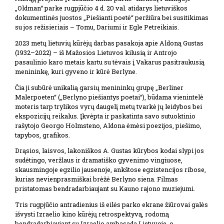
„Oldman“ parke rugpjūčio 4 d. 20 val. atidarys lietuviškos
dokumentinės juostos „Piešianti poetė“ peržiūra bei susitikimas
su jos režisieriais – Tomu, Dariumi ir Egle Petreikiais.
2023 metų lietuvių kūrėjų darbas pasakoja apie Aldoną Gustas
(1932–2022) – iš Mažosios Lietuvos kilusią ir Antrojo
pasaulinio karo metais kartu su tėvais į Vakarus pasitraukusią
menininkę, kuri gyveno ir kūrė Berlyne.
Čia ji subūrė unikalią garsių menininkų grupę „Berliner
Malerpoeten“ („Berlyno piešiantys poetai“), būdama vienintelė
moteris tarp trylikos vyrų daugelį metų tvarkė jų leidybos bei
ekspozicijų reikalus. Įkvėpta ir paskatinta savo sutuoktinio
rašytojo Georgo Holmsteno, Aldona ėmėsi poezijos, piešimo,
tapybos, grafikos.
Drąsios, laisvos, lakoniškos A. Gustas kūrybos kodai slypi jos
sudėtingo, veržlaus ir dramatiško gyvenimo vingiuose,
skausmingoje egzilio jausenoje, ankštose egzistencijos ribose,
kurias nevienprasmiškai brėžė Berlyno siena. Filmas
pristatomas bendradarbiaujant su Kauno rajono muziejumi.
Tris rugpjūčio antradienius iš eilės parko ekrane žiūrovai galės
išvysti Izraelio kino kūrėjų retrospektyvą, rodomą
bendradarbiaujant su Izraelio ambasada Lietuvoje, o