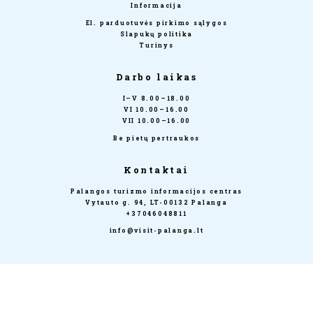
Informacija
El. parduotuvės pirkimo sąlygos
Slapukų politika
Turinys
Darbo laikas
I–V 8.00–18.00
VI 10.00–16.00
VII 10.00–16.00
Be pietų pertraukos
Kontaktai
Palangos turizmo informacijos centras
Vytauto g. 94, LT-00132 Palanga
+37046048811
info@visit-palanga.lt