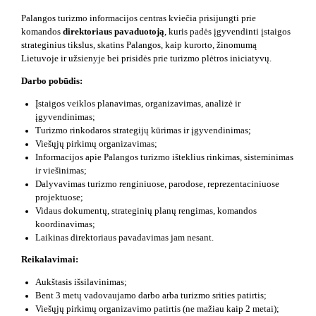
Palangos turizmo informacijos centras kviečia prisijungti prie
komandos
direktoriaus pavaduotoją
, kuris padės įgyvendinti įstaigos
strateginius tikslus, skatins Palangos, kaip kurorto, žinomumą
Lietuvoje ir užsienyje bei prisidės prie turizmo plėtros iniciatyvų.
Darbo pobūdis:
Įstaigos veiklos planavimas, organizavimas, analizė ir
įgyvendinimas;
Turizmo rinkodaros strategijų kūrimas ir įgyvendinimas;
Viešųjų pirkimų organizavimas;
Informacijos apie Palangos turizmo išteklius rinkimas, sisteminimas
ir viešinimas;
Dalyvavimas turizmo renginiuose, parodose, reprezentaciniuose
projektuose;
Vidaus dokumentų, strateginių planų rengimas, komandos
koordinavimas;
Laikinas direktoriaus pavadavimas jam nesant.
Reikalavimai:
Aukštasis išsilavinimas;
Bent 3 metų vadovaujamo darbo arba turizmo srities patirtis;
Viešųjų pirkimų organizavimo patirtis (ne mažiau kaip 2 metai);