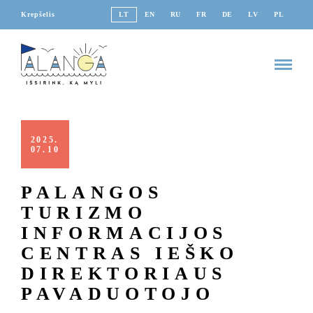
Krepšelis
LT
EN
RU
FR
DE
LV
PL
2025
07
10
PALANGOS
TURIZMO
INFORMACIJOS
CENTRAS IEŠKO
DIREKTORIAUS
PAVADUOTOJO