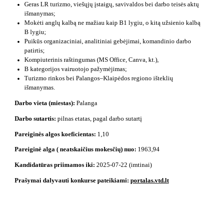
Geras LR turizmo, viešųjų įstaigų, savivaldos bei darbo teisės aktų
išmanymas;
Mokėti anglų kalbą ne mažiau kaip B1 lygiu, o kitą užsienio kalbą
B lygiu;
Puikūs organizaciniai, analitiniai gebėjimai, komandinio darbo
patirtis;
Kompiuterinis raštingumas (MS Office, Canva, kt.),
B kategorijos vairuotojo pažymėjimas;
Turizmo rinkos bei Palangos–Klaipėdos regiono išteklių
išmanymas.
Darbo vieta (miestas):
Palanga
Darbo sutartis:
pilnas etatas, pagal darbo sutartį
Pareiginės algos koeficientas:
1,10
Pareiginė alga ( neatskaičius mokesčių) nuo:
1963,94
Kandidatūras priimamos iki:
2025-07-22 (imtinai)
Prašymai dalyvauti konkurse pateikiami:
portalas.vtd.lt