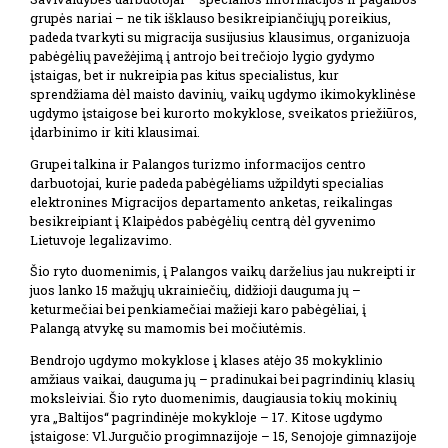
grupės nariai – ne tik išklauso besikreipiančiųjų poreikius,
padeda tvarkyti su migracija susijusius klausimus, organizuoja
pabėgėlių pavežėjimą į antrojo bei trečiojo lygio gydymo
įstaigas, bet ir nukreipia pas kitus specialistus, kur
sprendžiama dėl maisto davinių, vaikų ugdymo ikimokyklinėse
ugdymo įstaigose bei kurorto mokyklose, sveikatos priežiūros,
įdarbinimo ir kiti klausimai.
Grupei talkina ir Palangos turizmo informacijos centro
darbuotojai, kurie padeda pabėgėliams užpildyti specialias
elektronines Migracijos departamento anketas, reikalingas
besikreipiant į Klaipėdos pabėgėlių centrą dėl gyvenimo
Lietuvoje legalizavimo.
Šio ryto duomenimis, į Palangos vaikų darželius jau nukreipti ir
juos lanko 15 mažųjų ukrainiečių, didžioji dauguma jų –
keturmečiai bei penkiamečiai mažieji karo pabėgėliai, į
Palangą atvykę su mamomis bei močiutėmis.
Bendrojo ugdymo mokyklose į klases atėjo 35 mokyklinio
amžiaus vaikai, dauguma jų – pradinukai bei pagrindinių klasių
moksleiviai. Šio ryto duomenimis, daugiausia tokių mokinių
yra „Baltijos“ pagrindinėje mokykloje – 17. Kitose ugdymo
įstaigose: Vl.Jurgučio progimnazijoje – 15, Senojoje gimnazijoje