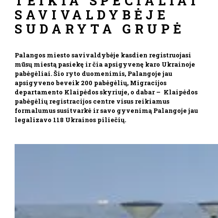
TEIKIA SPECIALIAI
SAVIVALDYBĖJE
SUDARYTA GRUPĖ
Palangos miesto savivaldybėje kasdien registruojasi
mūsų miestą pasiekę ir čia apsigyvenę karo Ukrainoje
pabėgėliai. Šio ryto duomenimis, Palangoje jau
apsigyveno beveik 200 pabėgėlių, Migracijos
departamento Klaipėdos skyriuje, o dabar – Klaipėdos
pabėgėlių registracijos centre visus reikiamus
formalumus susitvarkė ir savo gyvenimą Palangoje jau
legalizavo 118 Ukrainos piliečių.