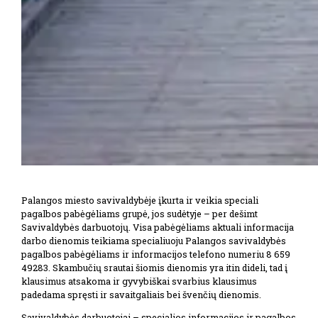
Palangos miesto savivaldybėje įkurta ir veikia speciali
pagalbos pabėgėliams grupė, jos sudėtyje – per dešimt
Savivaldybės darbuotojų. Visa pabėgėliams aktuali informacija
darbo dienomis teikiama specialiuoju Palangos savivaldybės
pagalbos pabėgėliams ir informacijos telefono numeriu 8 659
49283. Skambučių srautai šiomis dienomis yra itin dideli, tad į
klausimus atsakoma ir gyvybiškai svarbius klausimus
padedama spręsti ir savaitgaliais bei švenčių dienomis.
Savivaldybės darbuotojai – specialios informacijos ir pagalbos