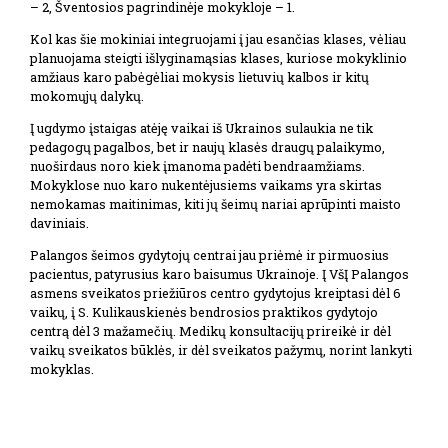
– 2, Šventosios pagrindinėje mokykloje – 1.
Kol kas šie mokiniai integruojami į jau esančias klases, vėliau
planuojama steigti išlyginamąsias klases, kuriose mokyklinio
amžiaus karo pabėgėliai mokysis lietuvių kalbos ir kitų
mokomųjų dalykų.
Į ugdymo įstaigas atėję vaikai iš Ukrainos sulaukia ne tik
pedagogų pagalbos, bet ir naujų klasės draugų palaikymo,
nuoširdaus noro kiek įmanoma padėti bendraamžiams.
Mokyklose nuo karo nukentėjusiems vaikams yra skirtas
nemokamas maitinimas, kiti jų šeimų nariai aprūpinti maisto
daviniais.
Palangos šeimos gydytojų centrai jau priėmė ir pirmuosius
pacientus, patyrusius karo baisumus Ukrainoje. Į VšĮ Palangos
asmens sveikatos priežiūros centro gydytojus kreiptasi dėl 6
vaikų, į S. Kulikauskienės bendrosios praktikos gydytojo
centrą dėl 3 mažamečių. Medikų konsultacijų prireikė ir dėl
vaikų sveikatos būklės, ir dėl sveikatos pažymų, norint lankyti
mokyklas.