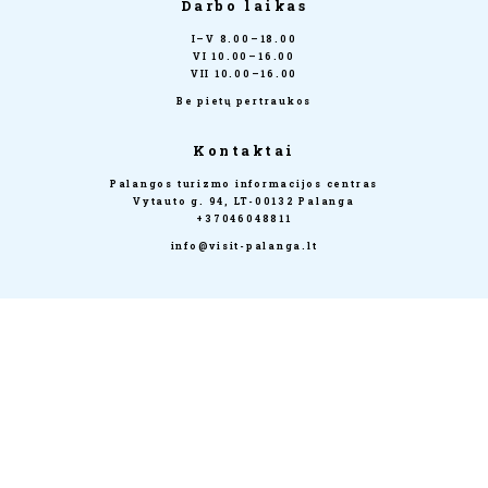
Darbo laikas
I–V 8.00–18.00
VI 10.00–16.00
VII 10.00–16.00
Be pietų pertraukos
Kontaktai
Palangos turizmo informacijos centras
Vytauto g. 94, LT-00132 Palanga
+37046048811
info@visit-palanga.lt