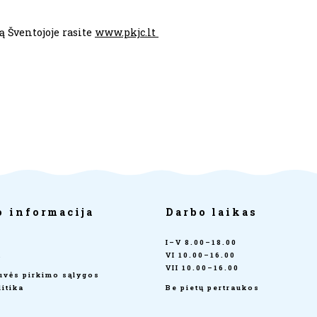
ą Šventojoje rasite
www.pkjc.lt
o informacija
Darbo laikas
I–V 8.00–18.00
a
VI 10.00–16.00
VII 10.00–16.00
tuvės pirkimo sąlygos
itika
Be pietų pertraukos