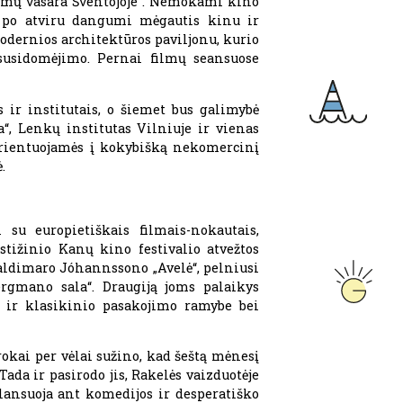
filmų vasara Šventojoje“. Nemokami kino
us po atviru dangumi mėgautis kinu ir
modernios architektūros paviljonu, kurio
susidomėjimo. Pernai filmų seansuose
 ir institutais, o šiemet bus galimybė
“, Lenkų institutas Vilniuje ir vienas
 orientuojamės į kokybišką nekomercinį
.
su europietiškais filmais-nokautais,
estižinio Kanų kino festivalio atvežtos
Valdimaro Jóhannssono „Avelė“, pelniusi
ergmano sala“. Draugiją joms palaikys
 ir klasikinio pasakojimo ramybe bei
rokai per vėlai sužino, kad šeštą mėnesį
da ir pasirodo jis, Rakelės vaizduotėje
lansuoja ant komedijos ir desperatiško