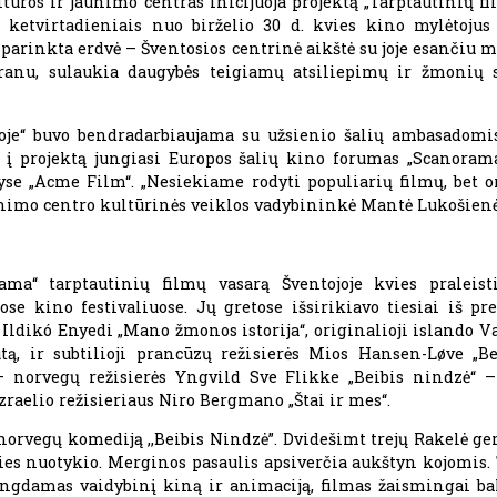
ltūros ir jaunimo centras inicijuoja projektą „Tarptautinių 
je ketvirtadieniais nuo birželio 30 d. kvies kino mylėtoj
i parinkta erdvė – Šventosios centrinė aikštė su joje esančiu 
ranu, sulaukia daugybės teigiamų atsiliepimų ir žmonių 
oje“ buvo bendradarbiaujama su užsienio šalių ambasadomis
 į projektą jungiasi Europos šalių kino forumas „Scanorama
alyse „Acme Film“. „Nesiekiame rodyti populiarių filmų, bet
aunimo centro kultūrinės veiklos vadybininkė Mantė Lukošienė
a“ tarptautinių filmų vasarą Šventojoje kvies praleisti 
uose kino festivaliuose. Jų gretose išsirikiavo tiesiai iš pr
s Ildikó Enyedi „Mano žmonos istorija“, originalioji islando 
tą, ir subtilioji prancūzų režisierės Mios Hansen-Løve „B
 norvegų režisierės Yngvild Sve Flikke „Beibis nindzė“ –
raelio režisieriaus Niro Bergmano „Štai ir mes“.
i norvegų komediją ,,Beibis Nindzė”. Dvidešimt trejų Rakelė ge
es nuotykio. Merginos pasaulis apsiverčia aukštyn kojomis. Ta
ngdamas vaidybinį kiną ir animaciją, filmas žaismingai ba