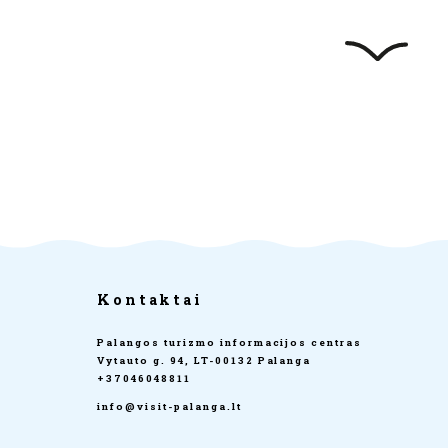
Kontaktai
Palangos turizmo informacijos centras
Vytauto g. 94, LT-00132 Palanga
+37046048811
info@visit-palanga.lt