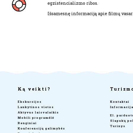
egzistencializmo ribos.
Išsamesnę informaciją apie filmų vasar
Ką veikti?
Turizm
Ekskursijos
Kontaktai
Lankytinos vietos
Informacij
Aktyvus laisvalaikis
El. parduo
Mobili programėlė
Slapukų pol
Renginiai
Turinys
Konferencijų galimybės