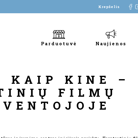
Krepšelis
Parduotuvė
Naujienos
 KAIP KINE –
TINIŲ FILMŲ
ŠVENTOJOJE