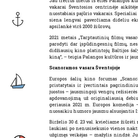
Jau trečius metus iš eilės Palangos ku
vakarai Šventosios centrinėje aikštė
nuostabiais pajūrio vakarais. Specialia
siena lengvai paverčiama dideliu ek
apsilankė virš 2000 žiūrovų.
2021 metais „Tarptautinių filmų vasar
parodyti dar įspūdingesnių filmų, nes
didžiausių kino platintojų Baltijos š
kiną“, – teigia Palangos kultūros ir j
Scanoramos vasara Šventojoje
Europos šalių kino forumas „Scanoram
pristatytais ir įvertintais pagrindini
juostos – jausmingoji vengrų režisierė
apdovanojimą už originaliausią debiu
geriausia 2021 m. Europos komedija –
nuosaikiu humoro jausmu alsuojantis Iz
Birželio 30 d. 23 val. kviečiame žiūrėt
laukiasi po nenusisekusio vienos nakti
užgimęs veikėjas – mažylis nindzė. Ju