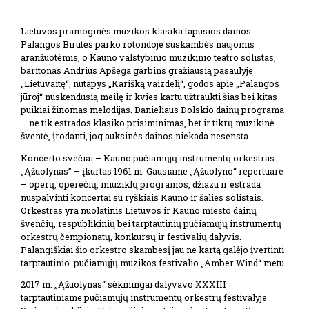
Lietuvos pramoginės muzikos klasika tapusios dainos
Palangos Birutės parko rotondoje suskambės naujomis
aranžuotėmis, o Kauno valstybinio muzikinio teatro solistas,
baritonas Andrius Apšega garbins gražiausią pasaulyje
„Lietuvaitę“, nutapys „Karišką vaizdelį“, godos apie „Palangos
jūroj“ nuskendusią meilę ir kvies kartu užtraukti šias bei kitas
puikiai žinomas melodijas. Danieliaus Dolskio dainų programa
– ne tik estrados klasiko prisiminimas, bet ir tikrų muzikinė
šventė, įrodanti, jog auksinės dainos niekada nesensta.
Koncerto svečiai – Kauno pučiamųjų instrumentų orkestras
„Ąžuolynas” – įkurtas 1961 m. Gausiame „Ąžuolyno“ repertuare
– operų, operečių, miuziklų programos, džiazu ir estrada
nuspalvinti koncertai su ryškiais Kauno ir šalies solistais.
Orkestras yra nuolatinis Lietuvos ir Kauno miesto dainų
švenčių, respublikinių bei tarptautinių pučiamųjų instrumentų
orkestrų čempionatų, konkursų ir festivalių dalyvis.
Palangiškiai šio orkestro skambesį jau ne kartą galėjo įvertinti
tarptautinio pučiamųjų muzikos festivalio „Amber Wind“ metu.
2017 m. „Ąžuolynas“ sėkmingai dalyvavo XXXIII
tarptautiniame pučiamųjų instrumentų orkestrų festivalyje