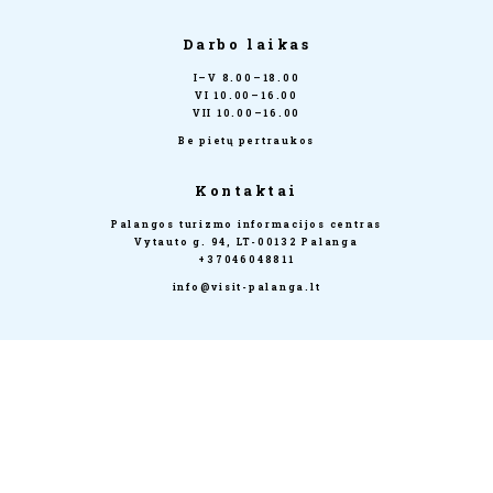
Darbo laikas
I–V 8.00–18.00
VI 10.00–16.00
VII 10.00–16.00
Be pietų pertraukos
Kontaktai
Palangos turizmo informacijos centras
Vytauto g. 94, LT-00132 Palanga
+37046048811
info@visit-palanga.lt