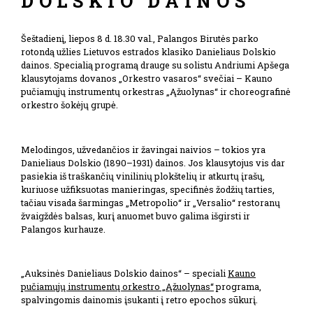
DOLSKIO DAINOS
Šeštadienį, liepos 8 d. 18.30 val., Palangos Birutės parko
rotondą užlies Lietuvos estrados klasiko Danieliaus Dolskio
dainos. Specialią programą drauge su solistu Andriumi Apšega
klausytojams dovanos „Orkestro vasaros“ svečiai – Kauno
pučiamųjų instrumentų orkestras „Ąžuolynas“ ir choreografinė
orkestro šokėjų grupė.
Melodingos, užvedančios ir žavingai naivios – tokios yra
Danieliaus Dolskio (1890–1931) dainos. Jos klausytojus vis dar
pasiekia iš traškančių vinilinių plokštelių ir atkurtų įrašų,
kuriuose užfiksuotas manieringas, specifinės žodžių tarties,
tačiau visada šarmingas „Metropolio“ ir „Versalio“ restoranų
žvaigždės balsas, kurį anuomet buvo galima išgirsti ir
Palangos kurhauze.
„Auksinės Danieliaus Dolskio dainos“ – speciali
Kauno
pučiamųjų instrumentų orkestro „Ąžuolynas“
programa,
spalvingomis dainomis įsukanti į retro epochos sūkurį.