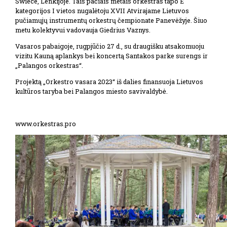
Swiece, Lenkijoje. Tais pačiais metais orkestras tapo E
kategorijos I vietos nugalėtoju XVII Atvirajame Lietuvos
pučiamųjų instrumentų orkestrų čempionate Panevėžyje. Šiuo
metu kolektyvui vadovauja Giedrius Vaznys.
Vasaros pabaigoje, rugpjūčio 27 d., su draugišku atsakomuoju
vizitu Kauną aplankys bei koncertą Santakos parke surengs ir
„Palangos orkestras“.
Projektą „Orkestro vasara 2023“ iš dalies finansuoja Lietuvos
kultūros taryba bei Palangos miesto savivaldybė.
www.orkestras.pro