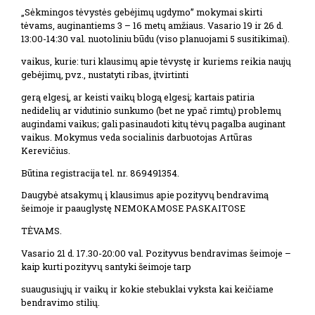
„Sėkmingos tėvystės gebėjimų ugdymo” mokymai skirti
tėvams, auginantiems 3 – 16 metų amžiaus. Vasario 19 ir 26 d.
13:00-14:30 val. nuotoliniu būdu (viso planuojami 5 susitikimai).
vaikus, kurie: turi klausimų apie tėvystę ir kuriems reikia naujų
gebėjimų, pvz., nustatyti ribas, įtvirtinti
gerą elgesį, ar keisti vaikų blogą elgesį; kartais patiria
nedidelių ar vidutinio sunkumo (bet ne ypač rimtų) problemų
augindami vaikus; gali pasinaudoti kitų tėvų pagalba auginant
vaikus. Mokymus veda socialinis darbuotojas Artūras
Kerevičius.
Būtina registracija tel. nr. 869491354.
Daugybė atsakymų į klausimus apie pozityvų bendravimą
šeimoje ir paauglystę NEMOKAMOSE PASKAITOSE
TĖVAMS.
Vasario 21 d. 17.30-20:00 val. Pozityvus bendravimas šeimoje –
kaip kurti pozityvų santyki šeimoje tarp
suaugusiųjų ir vaikų ir kokie stebuklai vyksta kai keičiame
bendravimo stilių.