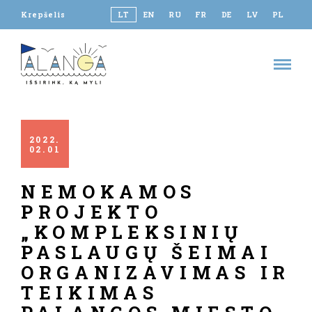
Krepšelis
LT
EN
RU
FR
DE
LV
PL
2022
02
01
NEMOKAMOS
PROJEKTO
„KOMPLEKSINIŲ
PASLAUGŲ ŠEIMAI
ORGANIZAVIMAS IR
TEIKIMAS