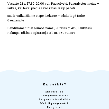
Vasario 22 d. 17.30-20:00 val. Paauglystė. Paauglystės metas –
laikas, kai tėvai plečia savo ribas! Kaip padėti
sau ir vaikui šiame etape. Lektorė – edukologė Indrė
Gaudiešiutė
Bendruomeniniai šeimos namai, Jūratės g. 42 (II aukštas),
Palanga. Būtina registracija tel. nr. 869491354
Ką veikti?
Ekskursijos
Lankytinos vietos
Aktyvus laisvalaikis
Mobili programėlė
Renginiai