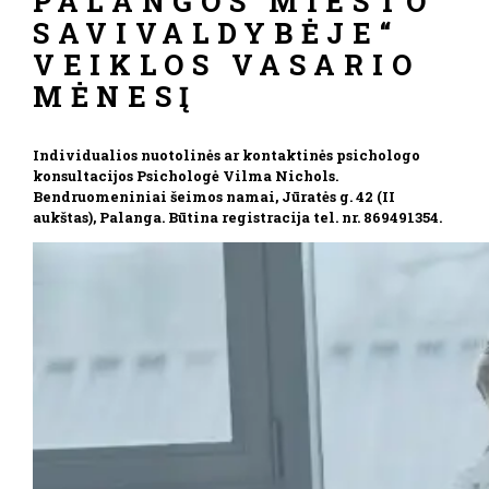
PALANGOS MIESTO
SAVIVALDYBĖJE“
VEIKLOS VASARIO
MĖNESĮ
Individualios nuotolinės ar kontaktinės psichologo
konsultacijos Psichologė Vilma Nichols.
Bendruomeniniai šeimos namai, Jūratės g. 42 (II
aukštas), Palanga. Būtina registracija tel. nr. 869491354.