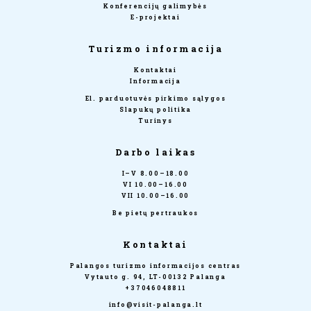
Konferencijų galimybės
E-projektai
Turizmo informacija
Kontaktai
Informacija
El. parduotuvės pirkimo sąlygos
Slapukų politika
Turinys
Darbo laikas
I–V 8.00–18.00
VI 10.00–16.00
VII 10.00–16.00
Be pietų pertraukos
Kontaktai
Palangos turizmo informacijos centras
Vytauto g. 94, LT-00132 Palanga
+37046048811
info@visit-palanga.lt