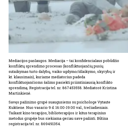
Mediacijos paslaugos. Mediacija – tai konfidencialaus pobūdžio
konfliktų sprendimo procesas (konfliktuojančių pusių
sutaikymas turto dalybų, vaiko ugdymo/išlaikymo, skyrybų ir
kt. klausimais), kuriame mediatorius padeda
konfliktuojančioms šalims pasiekti priimtiniausią konflikto
sprendimą. Registracija tel. nr. 867453558. Mediatorė Kristina
Martinkienė.
Savęs pažinimo grupė suaugusiems su psichologe Vytaute
Kuktiene. Nuo vasario 9 d. 16:00-19:00 val., trečiadieniais.
Taikant kino terapijos, biblioterapijos ir kitus terapinius
metodus grupėje bus siekiama geriau save pažinti. Būtina
registracija tel. nr. 869491354.