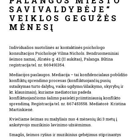
PALANGOS MIESTO
SAVIVALDYBĖJE“
VEIKLOS GEGUŽĖS
MĖNESĮ
Individualios nuotolinės ar kontaktinės psichologo
konsultacijos Psichologė Vilma Nichols. Bendruomeniniai
šeimos namai, Jūratės g. 42 (II aukštas), Palanga. Būtina
registracija tel. nr. 869491354.
Mediacijos paslaugos. Mediacija – tai konfidencialaus pobūdžio
konfliktų sprendimo procesas (konfliktuojančių pusių
sutaikymas turto dalybų, vaiko ugdymo/išlaikymo, skyrybų ir
kt. klausimais), kuriame mediatorius padeda
konfliktuojančioms šalims pasiekti priimtiniausią konflikto
sprendimą. Registracija tel. nr. 867453558. Mediatorė Kristina
Martinkienė.
Kviečiame šeimas su mažyliais nuo 4 mėnesių iki 3 metų į
ankstyvojo muzikinio lavinimo užsiėmimus.
Smagūs, šeimos ryšius ir muzikinius gebėjimus stiprinantys