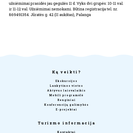
užsiėmimai prasidės jau gegužės 11 d. Vyks dvi grupės: 10-11 val.
ir 11-12 val. Užsiėmimai nemokami. Būtina registracija tel. nr.
869491354. Jūratės g. 42 (II aukštas), Palanga
Ką veikti?
Ekskursijos
Lankytinos vietos
Aktyvus laisvalaikis
Mobili programėlė
Renginiai
Konferencijų galimybės
E-projektai
Turizmo informacija
Kontaktai