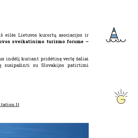
š eilės Lietuvos kurortų asociacijos ir
uvos sveikatinimo turizmo forume –
s indėlį kuriant pridėtinę vertę šaliai
ę susipažinti su Slovakijos patirtimi
tation.lt