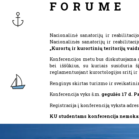
FORUME
Nacionalinė sanatorijų ir reabilitacij
Nacionalinės sanatorijų ir reabilitaci
„Kurortų ir kurortinių teritorijų vai
Konferencijos metu bus diskutuojama ap
bei iššūkius, su kuriais susiduria š
reglamentuojant kurortologijos sritį ir
Renginys skirtas turizmo ir sveikatin
Konferencija vyks š.m.
gegužės 17 d. P
Registracija į konferenciją vyksta adre
KU studentams konferencija nemoka