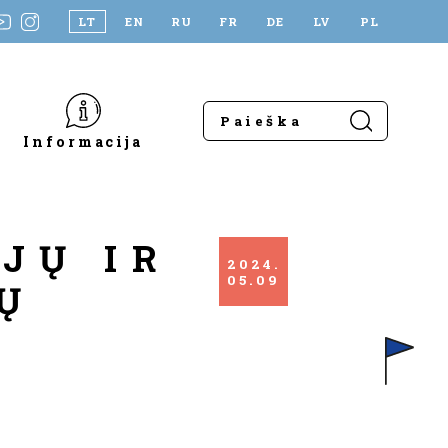
LT
EN
RU
FR
DE
LV
PL
Informacija
JŲ IR
2024
05
09
GŲ
O