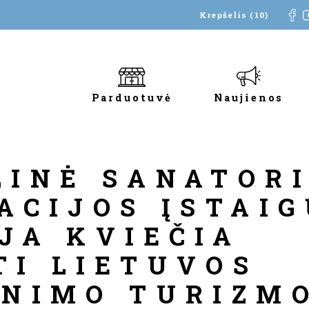
Krepšelis (10)
Parduotuvė
Naujienos
LINĖ SANATORI
ACIJOS ĮSTAI
JA KVIEČIA
TI LIETUVOS
INIMO TURIZM