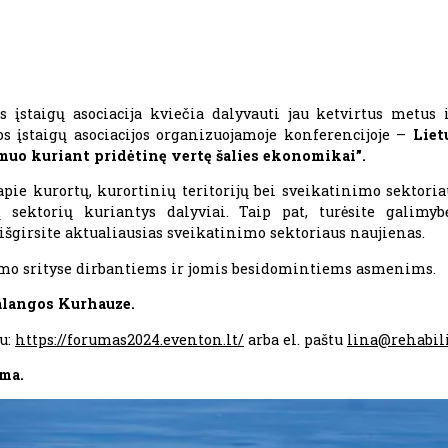
os įstaigų asociacija kviečia dalyvauti jau ketvirtus metus i
jos įstaigų asociacijos organizuojamoje konferencijoje –
Liet
dmuo kuriant pridėtinę vertę šalies ekonomikai”.
ie kurortų, kurortinių teritorijų bei sveikatinimo sektoriau
į sektorių kuriantys dalyviai. Taip pat, turėsite galimyb
 išgirsite aktualiausias sveikatinimo sektoriaus naujienas.
imo srityse dirbantiems ir jomis besidomintiems asmenims.
alangos Kurhauze.
su:
https://forumas2024.eventon.lt/
arba el. paštu
lina@rehabili
ma.