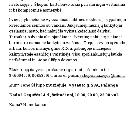
nestokojęs J. Šliūpas kartu buvo tokia prieštaringai vertinama
ir bekompromisė asmenybė.
Į vienąsyk metuose vyksiančias naktines ekskursijas ypatingai
kviečiamos šeimos su vaikais. Juk jaunieji muziejų lankytojai
geriausiai mato, kad naktį čia vyksta keisčiausi dalykai.
Tarpukario dvasia alsuojančiuose, šventinę naktį atgijusiuose
burmistro namuose lankytojai vaišinsis Trejų devynerių žolelių
arbata, kurios mišinys gimė XIX a. pabaigoje muziejaus
kaimynystėje esančioje vaistinėje, visų apsilankiusiųjų laukia
netikėtumai ir… Jono Šliūpo dovanos.
Ekskursijų dalyvius prašome registruotis iš anksto tel.
846054559, 868535914, arba el. paštu:
j.sliupo.muziejus@lnm.lt
.
Kur? Jono Šliūpo muziejuje, Vytauto g. 23A, Palanga
Kada? Gegužės 14 d., šeštadienį, 18.00, 20.00, 22.00 val.
Kaina? Nemokamai