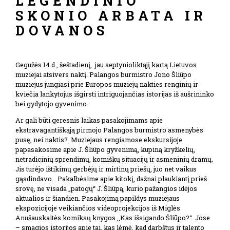
LEGENDINIO
SKONIO ARBATA IR
DOVANOS
Gegužės 14 d., šeštadienį, jau septynioliktąjį kartą Lietuvos
muziejai atsivers naktį. Palangos burmistro Jono Šliūpo
muziejus jungiasi prie Europos muziejų nakties renginių ir
kviečia lankytojus išgirsti intriguojančias istorijas iš aušrininko
bei gydytojo gyvenimo.
Ar gali būti geresnis laikas pasakojimams apie
ekstravagantiškąją pirmojo Palangos burmistro asmenybės
pusę, nei naktis? Muziejaus rengiamose ekskursijoje
papasakosime apie J. Šliūpo gyvenimą, kupiną kryžkelių,
netradicinių sprendimų, komiškų situacijų ir asmeninių dramų.
Jis turėjo ištikimų gerbėjų ir mirtinų priešų, juo net vaikus
gąsdindavo… Pakalbėsime apie kitokį, dažnai plaukiantį prieš
srovę, ne visada „patogų“ J. Šliūpą, kurio pažangios idėjos
aktualios ir šiandien. Pasakojimą papildys muziejaus
ekspozicijoje veikiančios videoprojekcijos iš Miglės
Anušauskaitės komiksų knygos ,,Kas išsigando Šliūpo?“. Jose
– smagios istorijos apie tai, kas lėmė, kad darbštus ir talento