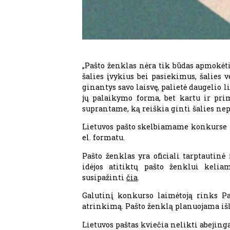
„Pašto ženklas nėra tik būdas apmokėti 
šalies įvykius bei pasiekimus, šalies 
ginantys savo laisvę, palietė daugelio 
jų palaikymo forma, bet kartu ir pri
suprantame, ką reiškia ginti šalies ne
Lietuvos pašto skelbiamame konkurse kv
el. formatu.
Pašto ženklas yra oficiali tarptautin
idėjos atitiktų pašto ženklui kelia
susipažinti
čia
.
Galutinį konkurso laimėtoją rinks Pa
atrinkimą. Pašto ženklą planuojama išle
Lietuvos paštas kviečia nelikti abejing