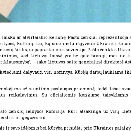
laiško ar atvirlaiškio kelionę. Pašto ženklai reprezentuoja š
vertybes, kultūrą. Tai, ką šiuo metu išgyvena Ukrainos žmon
lietuvių širdis, nepaprastai mus suvienijo. Pašto ženklas Ukra
minimas, kad Lietuvai laisvė yra be galo brangi, mes ne 
priklausomybę“, – sako Lietuvos pašto generalinė direktorė As
iečiami dalyvauti visi norintys. Kūrėjų darbų laukiama iki 
ė mokėjimo už siuntimo paslaugas priemonė, todėl labai sv
mus reikalavimus. Su oficialiomis konkurso taisyklėmis
što ženklų leidybos komisija, kuri atsakinga už visų Liet
isti š. m. gegužės 6 d.
ais ir savo idėjomis bei kūryba prisidėti prie Ukrainos palaik