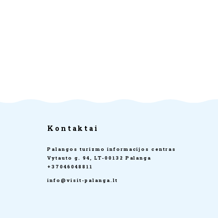
Kontaktai
Palangos turizmo informacijos centras
Vytauto g. 94, LT-00132 Palanga
+37046048811
info@visit-palanga.lt