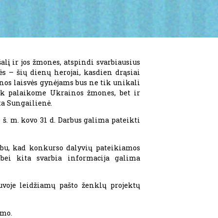
alį ir jos žmones, atspindi svarbiausius
ės – šių dienų herojai, kasdien drąsiai
inos laisvės gynėjams bus ne tik unikali
tik palaikome Ukrainos žmones, bet ir
ta Sungailienė.
š. m. kovo 31 d. Darbus galima pateikti
arbu, kad konkurso dalyvių pateikiamos
 bei kita svarbia informacija galima
uvoje leidžiamų pašto ženklų projektų
ymo.