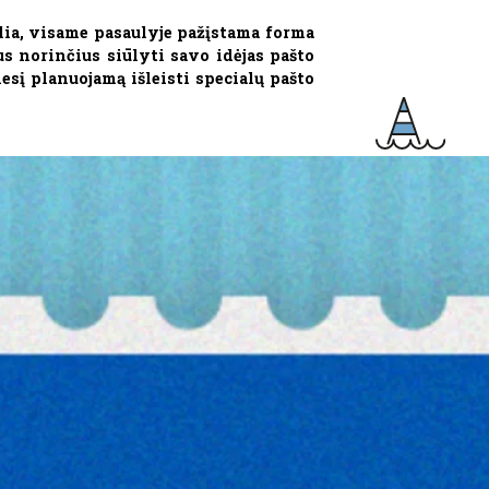
alia, visame pasaulyje pažįstama forma
 norinčius siūlyti savo idėjas pašto
esį planuojamą išleisti specialų pašto
.