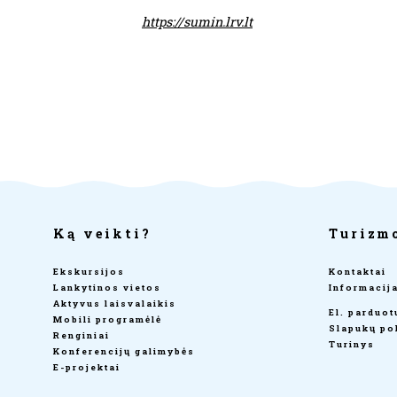
https://sumin.lrv.lt
Ką veikti?
Turizm
Ekskursijos
Kontaktai
Lankytinos vietos
Informacij
Aktyvus laisvalaikis
El. parduo
Mobili programėlė
Slapukų pol
Renginiai
Turinys
Konferencijų galimybės
E-projektai