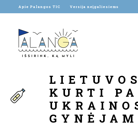
Apie Palangos TIC
Versija neįgaliesiems
LIETUVOS
KURTI P
UKRAINO
GYNĖJAM