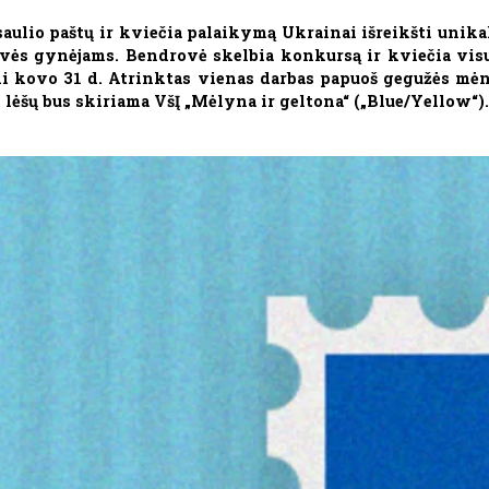
saulio paštų ir kviečia palaikymą Ukrainai išreikšti unik
vės gynėjams. Bendrovė skelbia konkursą ir kviečia visus
iki kovo 31 d. Atrinktas vienas darbas papuoš gegužės mėn
s lėšų bus skiriama VšĮ „Mėlyna ir geltona“ („Blue/Yellow“)