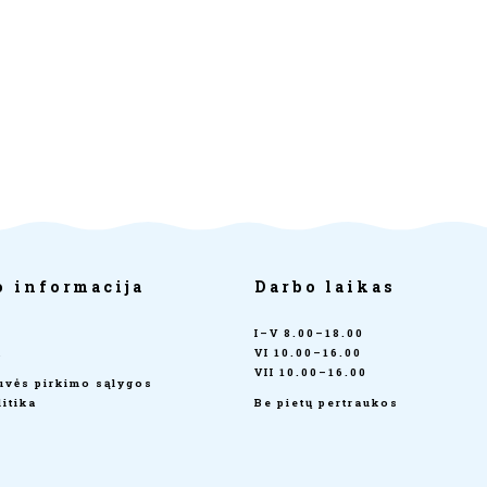
o informacija
Darbo laikas
I–V 8.00–18.00
a
VI 10.00–16.00
VII 10.00–16.00
tuvės pirkimo sąlygos
itika
Be pietų pertraukos