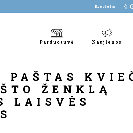
Krepšelis
Parduotuvė
Naujienos
 PAŠTAS KVIE
AŠTO ŽENKLĄ
S LAISVĖS
S