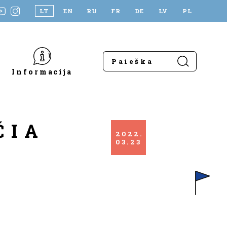
LT
EN
RU
FR
DE
LV
PL
Informacija
ČIA
2022
03
23